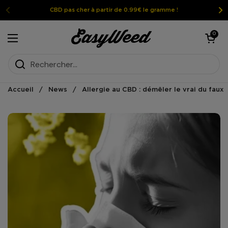
Passer au contenu
CBD pas cher à partir de 0.99€ le gramme !
Ouvrir le pan
0
Ouvrir le menu
Accueil
/
News
/
Allergie au CBD : démêler le vrai du faux