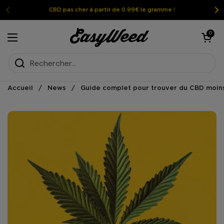
Passer au contenu
CBD pas cher à partir de 0.99€ le gramme !
Ouvrir le pan
0
Ouvrir le menu
Accueil
/
News
/
Guide complet pour trouver du CBD moins