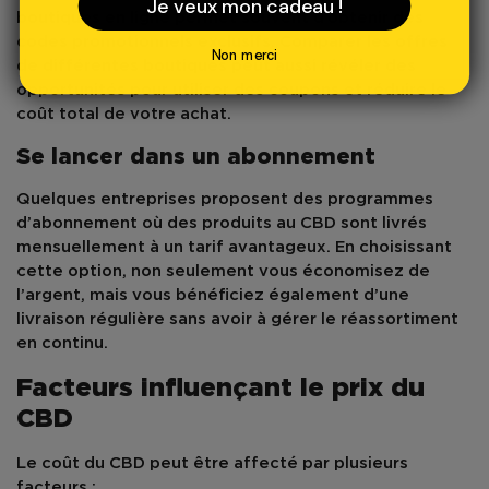
Je veux mon cadeau !
boutiques en ligne permet souvent d’obtenir des
codes promotionnels exclusifs. Comparer les offres
Non merci
de différentes boutiques peut aussi révéler des
opportunités pour utiliser des coupons et réduire le
coût total de votre achat.
Se lancer dans un abonnement
Quelques entreprises proposent des programmes
d’abonnement où des produits au
CBD
sont livrés
mensuellement à un tarif avantageux. En choisissant
cette option, non seulement vous économisez de
l’argent, mais vous bénéficiez également d’une
livraison régulière sans avoir à gérer le réassortiment
en continu.
Facteurs influençant le prix du
CBD
Le coût du
CBD
peut être affecté par plusieurs
facteurs :