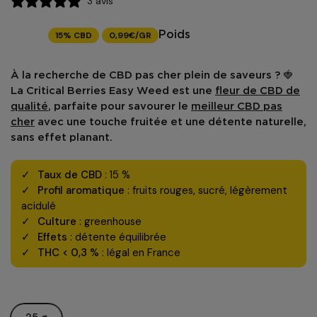
3 avis
15% CBD
0,99€/GR
Poids
À la recherche de
CBD pas cher
plein de saveurs ? 🍓
La
Critical Berries Easy Weed
est une
fleur de CBD de
qualité
, parfaite pour savourer le
meilleur CBD pas
cher
avec une touche fruitée et une détente naturelle,
sans effet planant.
Taux de CBD
: 15 %
Profil aromatique
: fruits rouges, sucré, légèrement
acidulé
Culture
: greenhouse
Effets
: détente équilibrée
THC < 0,3 %
: légal en France