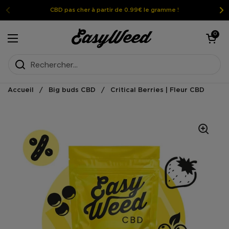
Passer au contenu
CBD pas cher à partir de 0.99€ le gramme !
Ouvrir le pan
0
Ouvrir le menu
Accueil
/
Big buds CBD
/
Critical Berries | Fleur CBD