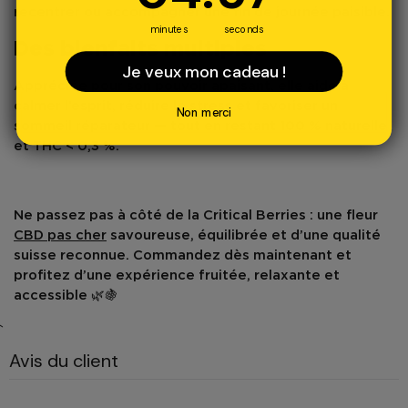
recentrer
ou accompagner une fin de journée paisible.
minutes
seconds
Des bienfaits multiples
Je veux mon cadeau !
Appréciée pour son pouvoir apaisant, elle aide à
calmer l’esprit, réduire le stress et favoriser un
Non merci
sommeil réparateur
— tout en restant 100 % naturelle
et
THC < 0,3 %
.
Ne passez pas à côté de la
Critical Berries
: une fleur
CBD pas cher
savoureuse, équilibrée et d’une qualité
suisse reconnue. Commandez dès maintenant et
profitez d’une expérience fruitée, relaxante et
accessible 🌿🍇
`
Avis du client