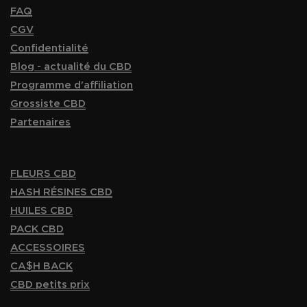
FAQ
CGV
Confidentialité
Blog - actualité du CBD
Programme d'affiliation
Grossiste CBD
Partenaires
FLEURS CBD
HASH RÉSINES CBD
HUILES CBD
PACK CBD
ACCESSOIRES
CA$H BACK
CBD petits prix