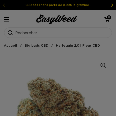
Passer au contenu
CBD pas cher à partir de 0.99€ le gramme !
Ouvrir le pan
0
Ouvrir le menu
Accueil
/
Big buds CBD
/
Harlequin 2.0 | Fleur CBD