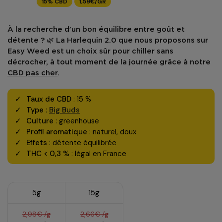
15% CBD
1,59€/GR
À la recherche d’un bon équilibre entre goût et
détente ? 🌿 La
Harlequin 2.0
que nous proposons sur
Easy Weed
est un choix sûr pour chiller sans
décrocher, à tout moment de la journée grâce à notre
CBD pas cher
.
Taux de CBD
: 15 %
Type
:
Big Buds
Culture
: greenhouse
Profil aromatique
: naturel, doux
Effets
: détente équilibrée
THC < 0,3 %
: légal en France
5g
15g
2,98€ /g
2,66€ /g