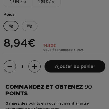
1,78€ / g
1,59€ / g
Poids
5g
15g
8,94€
14,90€
vous économisez 5,96€
Quantité
Ajouter au panier
COMMANDEZ ET OBTENEZ
90
POINTS
Gagnez des points en vous inscrivant à notre
programme de récompenses