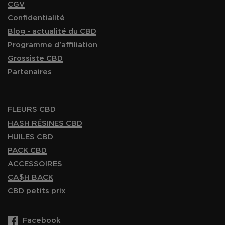
CGV
Confidentialité
Blog - actualité du CBD
Programme d'affiliation
Grossiste CBD
Partenaires
FLEURS CBD
HASH RÉSINES CBD
HUILES CBD
PACK CBD
ACCESSOIRES
CA$H BACK
CBD petits prix
Facebook