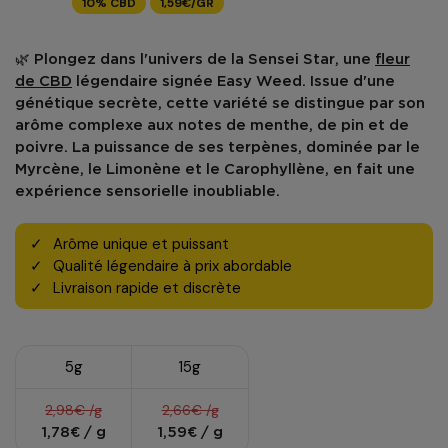
10% CBD
1,59€/GR
🌿 Plongez dans l'univers de la
Sensei Star
, une
fleur
de CBD
légendaire signée
Easy Weed
. Issue d'une
génétique secrète, cette variété se distingue par son
arôme complexe aux notes de menthe, de pin et de
poivre. La
puissance de ses terpènes
, dominée par le
Myrcène, le Limonène et le Carophyllène, en fait une
expérience sensorielle inoubliable.
Arôme unique et puissant
Qualité légendaire à prix abordable
Livraison rapide et discrète
5g
15g
2,98€ /g
2,66€ /g
1,78€ / g
1,59€ / g