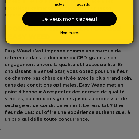
améliorer leur qualité de sommeil, grâce à ses
minutes
seconds
propriétés calmantes qui favorisent un repos
réparateur.
Je veux mon cadeau !
POURQUOI CHOISIR LA MARQUE
Non merci
EASY WEED
Easy Weed
s'est imposée comme une marque de
référence dans le domaine du CBD, grâce à son
engagement envers la qualité et l'accessibilité. En
choisissant la Sensei Star, vous optez pour une fleur
de chanvre pas chère cultivée avec le plus grand soin,
dans des conditions optimales. Easy Weed met un
point d'honneur à respecter des normes de qualité
strictes, du choix des graines jusqu'au processus de
séchage et de conditionnement. Le résultat ? Une
fleur de CBD qui offre une expérience authentique, à
un prix qui défie toute concurrence.
`