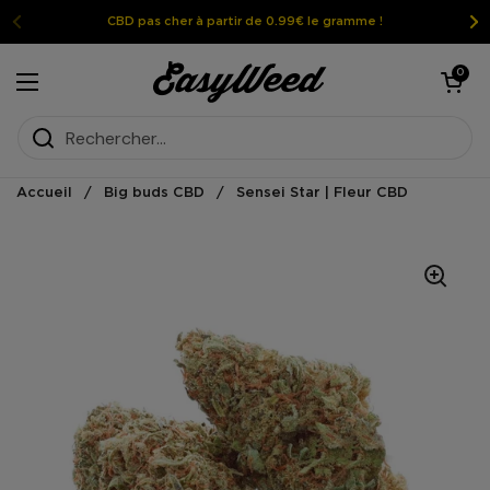
Passer au contenu
CBD pas cher à partir de 0.99€ le gramme !
Ouvrir le pan
0
Ouvrir le menu
Accueil
/
Big buds CBD
/
Sensei Star | Fleur CBD