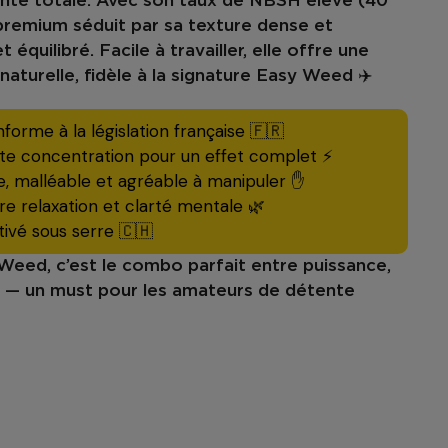
nte totale. Avec son
taux de NBSH élevé (40
remium
séduit par sa
texture dense et
t équilibré
. Facile à travailler, elle offre une
naturelle, fidèle à la signature Easy Weed ✈️
orme à la législation française 🇫🇷
e concentration pour un effet complet ⚡️
 malléable et agréable à manipuler ✋
re relaxation et clarté mentale 🌿
tivé sous serre 🇨🇭
 Weed
, c’est le combo parfait entre
puissance,
— un must pour les amateurs de détente