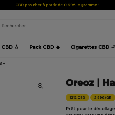
CBD pas cher à partir de 0.99€ le gramme !
e CBD 💧
Pack CBD 🔥
Cigarettes CBD 
BSH
Oreoz | H
13% CBD
2,99€/GR
Prêt pour le décollag