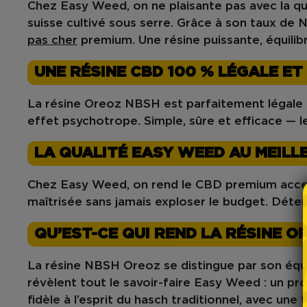
Chez
Easy Weed
, on ne plaisante pas avec la q
suisse cultivé sous serre
. Grâce à son
taux de 
pas cher
premium. Une résine puissante, équili
UNE RÉSINE CBD 100 % LÉGALE E
La
résine Oreoz NBSH
est
parfaitement légale
effet psychotrope. Simple, sûre et efficace — l
LA QUALITÉ EASY WEED AU MEILL
Chez
Easy Weed
, on rend le
CBD premium acces
maîtrisée
sans jamais exploser le budget. Détent
QU’EST-CE QUI REND LA RÉSINE O
La
résine NBSH Oreoz
se distingue par son
équ
révèlent tout le savoir-faire Easy Weed : un pr
fidèle à l’esprit du hasch traditionnel, avec un