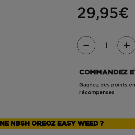
29,95€
Quantité
COMMANDEZ E
Gagnez des points en
récompenses
INE NBSH OREOZ EASY WEED ?