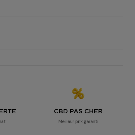
taux de CBD élevé
 Weed
 de CBD élevé
ERTE
CBD PAS CHER
hat
Meilleur prix garanti