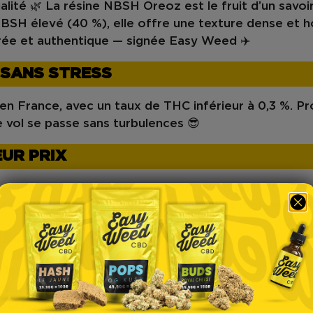
ualité 🌿 La
résine NBSH Oreoz
est le fruit d’un savoi
NBSH élevé (40 %)
, elle offre une
texture dense et
brée et authentique — signée Easy Weed ✈️
T SANS STRESS
 en France
, avec un
taux de THC inférieur à 0,3 %
. P
e vol se passe sans turbulences 😎
EUR PRIX
sible à tous
💸 Notre
résine Oreoz
combine
forte c
e haut de gamme, prix léger : un aller simple vers le
REOZ EASY WEED UNIQUE ?
ilibre parfait entre puissance et douceur
. Sa textur
oduit
riche en terpènes
,
hautement concentré
et
pla
e touche de modernité.