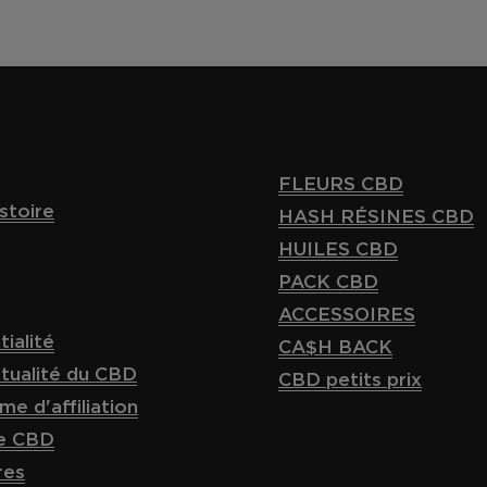
FLEURS CBD
stoire
HASH RÉSINES CBD
HUILES CBD
PACK CBD
ACCESSOIRES
ialité
CA$H BACK
ctualité du CBD
CBD petits prix
e d'affiliation
te CBD
res