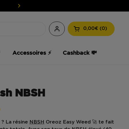
EASY WEED : VOTRE CBD À PET
0,00€
0
Ouvrir le panier

Accessoires ⚡️
Cashback 💸
ash NBSH
e ? La
résine
NBSH
Oreoz Easy Weed
🚀 te fait