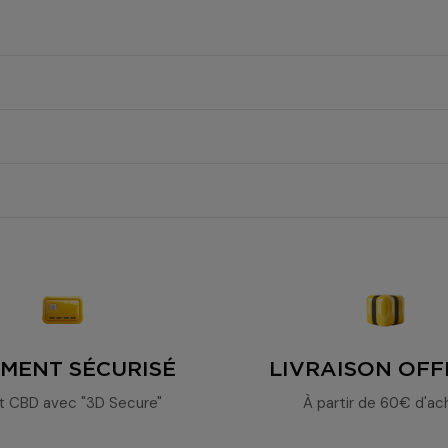
résine NBSH Oreoz Easy
ent et gratuitement
Natural Boost Solution High
taux
synergie naturelle de cannabinoïdes
EMENT SÉCURISÉ
LIVRAISON OFF
t CBD avec "3D Secure"
À partir de 60€ d'ac