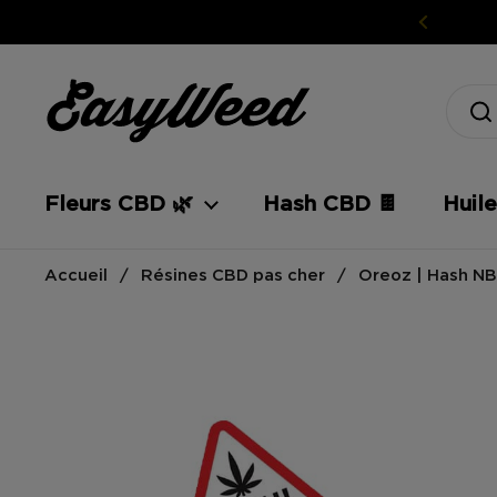
Passer au contenu
Fleurs CBD 🌿
Hash CBD 🍫
Huil
Accueil
/
Résines CBD pas cher
/
Oreoz | Hash N