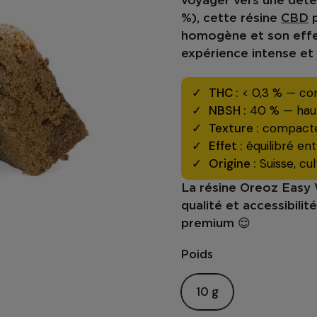
voyager vers une déte
%)
, cette
résine
CBD
p
homogène
et son
effe
expérience intense et 
THC :
< 0,3 % — conf
NBSH :
40 % — haut
Texture :
compacte,
Effet :
équilibré ent
Origine :
Suisse, cul
La
résine Oreoz Easy
qualité et accessibilité
premium 😌
Poids
10 g