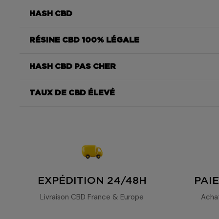
HASH CBD
RÉSINE CBD 100% LÉGALE
résine NBSH Oreoz Easy Weed
HASH CBD PAS CHER
résine NBSH Oreoz Easy Weed
TAUX DE CBD ÉLEVÉ
rapidem
La résine NBSh Oreoz EasyWeed
fleurs CBD
EXPÉDITION 24/48H
PAI
Livraison CBD France & Europe
Acha