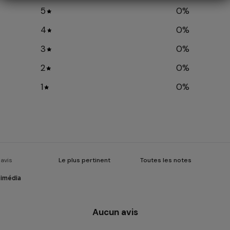
5
0
%
4
0
%
3
0
%
2
0
%
1
0
%
timédia
Aucun avis