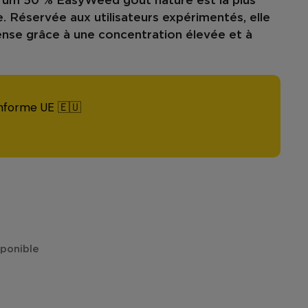
ctrum 50 % EasyWeed
goût nature est la plus
. Réservée aux utilisateurs expérimentés, elle
ense
grâce à une concentration élevée et à
nforme UE 🇪🇺
isponible
€