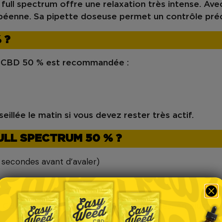
 full spectrum
offre une
relaxation très intense
. Ave
opéenne. Sa
pipette doseuse
permet un contrôle préc
 ?
ile CBD 50 % est recommandée :
eillée le matin si vous devez rester très actif.
ULL SPECTRUM 50 % ?
secondes avant d’avaler)
e CBD
. À utiliser en
très petites quantités
, en ajusta