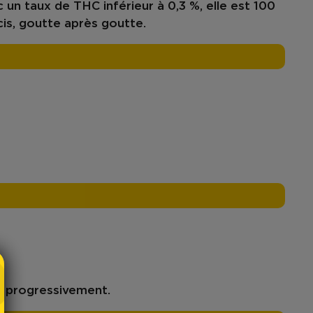
c un
taux de THC inférieur à 0,3 %
, elle est
100
is, goutte après goutte.
nt progressivement.