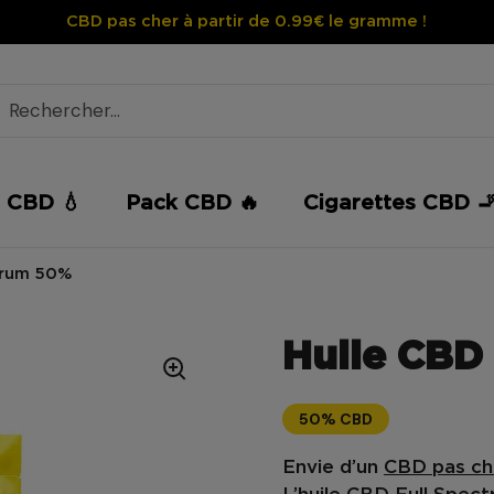
CBD pas cher à partir de 0.99€ le gramme !
e CBD 💧
Pack CBD 🔥
Cigarettes CBD 
trum 50%
Huile CBD
50% CBD
Envie d’un
CBD pas c