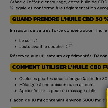
Grâce à l’
effet d’entourage
, cette
huile de CBD
% légale
et conforme à la réglementation eur
QUAND PRENDRE L’HUILE CBD 50 %
En raison de sa très forte concentration, l’hu
Le soir
🌙
Juste avant le coucher
😴
Réservée aux
utilisateurs expérimentés
. Décons
COMMENT UTILISER L’HUILE CBD F
Quelques gouttes
sous la langue
(attendre 30 
Mélangée à une
boisson ou un aliment
Appliquée sur la
peau
en massage ciblé
Flacon de
10 ml
contenant environ
5000 mg d