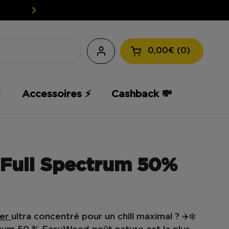
EASY WEED : VOTRE CBD À PET
0,00€
0
Ouvrir le panier

Accessoires ⚡️
Cashback 💸
 Full Spectrum 50%
her
ultra concentré
pour un chill maximal ? ✈️❄️