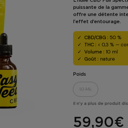
L’
huile CBD Full Spe
puissante de la gamme
offre une
détente int
l’
effet d’entourage
.
CBD/CBG :
50 %
THC :
< 0,3 % — co
Volume :
10 ml
Goût :
nature
Poids
10 ML
Il n'y a plus de produit d
59,90