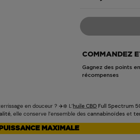
COMMANDEZ E
Gagnez des points en
récompenses
errissage en douceur ? ✈️❄️ L’
huile CBD
Full Spectrum 
lité
, elle conserve l’ensemble des
cannabinoïdes
et
te
: PUISSANCE MAXIMALE