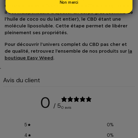
Non merci
consommée en infusion. Pour une efficacité optimale,
il est indispensable d’ajouter un
corps gras
(comme de
l’huile de coco ou du lait entier), le CBD étant une
molécule liposoluble. Cette étape permet de libérer
pleinement ses propriétés.
Pour découvrir l’univers complet du
CBD pas cher et
de qualité
, retrouvez l’ensemble de nos produits sur
la
boutique Easy Weed
.
`
Avis du client
0
/ 5
0 avis
5
0
%
4
0
%