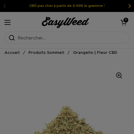
Passer au contenu
CBD pas cher à partir de 0.99€ le gramme !
Ouvrir le pan
0
Ouvrir le menu
Accueil
/
Produits Sommeil
/
Orangello | Fleur CBD