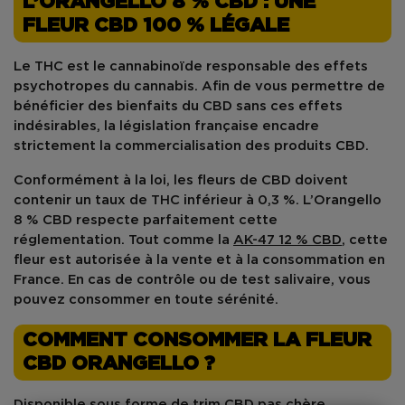
L’ORANGELLO 8 % CBD : UNE
FLEUR CBD 100 % LÉGALE
Le
THC
est le cannabinoïde responsable des effets
psychotropes du cannabis. Afin de vous permettre de
bénéficier des bienfaits du CBD sans ces effets
indésirables, la législation française encadre
strictement la commercialisation des
produits CBD
.
Conformément à la loi, les fleurs de CBD doivent
contenir un taux de THC inférieur à
0,3 %
. L’
Orangello
8 % CBD
respecte parfaitement cette
réglementation. Tout comme la
AK-47 12 % CBD
, cette
fleur est
autorisée à la vente et à la consommation en
France
. En cas de contrôle ou de test salivaire, vous
pouvez consommer en toute sérénité.
COMMENT CONSOMMER LA FLEUR
CBD ORANGELLO ?
Disponible sous forme de
trim CBD pas chère
,