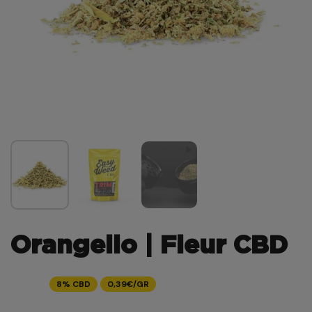
Orangello | Fleur CBD
8% CBD
0,39€/GR