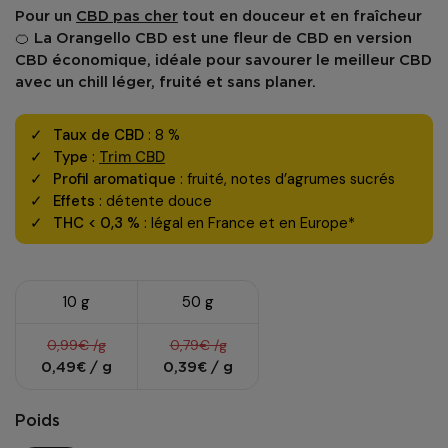
Pour un
CBD pas cher
tout en douceur et en fraîcheur
🍊 La
Orangello CBD
est une
fleur de CBD
en version
CBD économique
, idéale pour savourer le
meilleur CBD
avec un chill léger, fruité et sans planer.
Taux de CBD
: 8 %
Type
:
Trim CBD
Profil aromatique
: fruité, notes d’agrumes sucrés
Effets
: détente douce
THC < 0,3 %
: légal en France et en Europe*
10 g
50 g
0,99€ /g
0,79€ /g
0,49€ / g
0,39€ / g
Poids