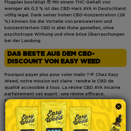
Flugplan bestätigt 😎 Mit einem
THC-Gehalt von
weniger als 0,3 %
ist das
CBD-Harz AYA
in Deutschland
völlig legal
. Dank seiner
hohen CBD-Konzentration (28
%)
können Sie die Vorteile von
preiswertem
und
konzentriertem
CBD
in aller Ruhe genießen, ohne
psychotrope Wirkung und ohne böse Überraschungen
bei der Landung.
DAS BESTE AUS DEM CBD-
DISCOUNT VON EASY WEED
Pourquoi payer plus pour voler malin ? 💸 Chez
Easy
Weed
, notre mission est claire : rendre le
CBD de
qualité
accessible à tous
. La
résine CBD AYA
incarne
parfaitement cet esprit : une
résine efficace,
savoureuse et bien travaillée
, offerte à un
prix
discount
. Détente maximale, budget maîtrisé : le vol
parfait pour les amateurs de bons plans et de
CBD pas
cher
.