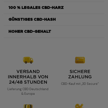
100 % LEGALES CBD-HARZ
CBD-Harz Aya Easy Weed
GÜNSTIGES CBD-HASH
Das CBD-Harz Aya Easy Weed
HOHER CBD-GEHALT
CBD-
Harz Aya Easy Weed
Das CBD-Harz Aya Easy Weed
hohen CBD-Gehalt
schnell und
kostenlos
VERSAND
SICHERE
INNERHALB VON
ZAHLUNG
24/48 STUNDEN
CBD-Kauf mit „3D Secure”
Lieferung CBD Deutschland
& Europa