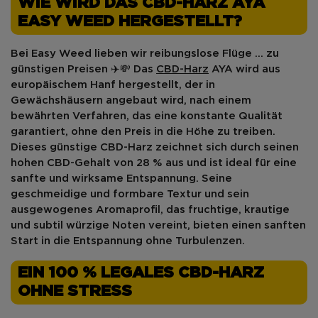
WIE WIRD DAS CBD-HARZ AYA
EASY WEED HERGESTELLT?
Bei
Easy Weed
lieben wir reibungslose Flüge ... zu
günstigen Preisen ✈️💸 Das
CBD-Harz
AYA
wird aus
europäischem Hanf
hergestellt, der
in
Gewächshäusern angebaut wird
, nach einem
bewährten Verfahren
, das eine konstante Qualität
garantiert, ohne den Preis in die Höhe zu treiben.
Dieses
günstige CBD-Harz
zeichnet sich durch seinen
hohen CBD-Gehalt von 28 %
aus und ist ideal für eine
sanfte und wirksame Entspannung. Seine
geschmeidige und formbare Textur
und sein
ausgewogenes Aromaprofil
, das
fruchtige, krautige
und subtil würzige
Noten vereint, bieten einen sanften
Start in die Entspannung ohne Turbulenzen.
EIN 100 % LEGALES CBD-HARZ
OHNE STRESS