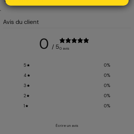
zum besten Preis.
`
Avis du client
0
/ 5
0 avis
5
0
%
4
0
%
3
0
%
2
0
%
1
0
%
Écrire un avis