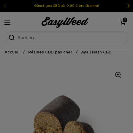
Weiter zum Inhalt
Günstiges CBD ab 0,99 € pro Gramm!
Warenkorb öf
0
Menü öffnen
Accueil
/
Résines CBD pas cher
/
Aya | Hash CBD