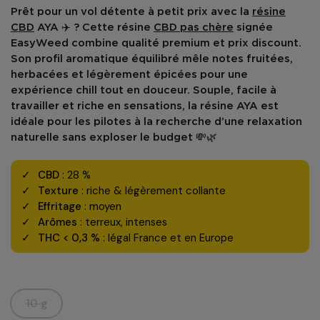
Prêt pour un vol détente à petit prix avec la
résine
CBD
AYA
✈️ ? Cette
résine
CBD pas chère
signée
EasyWeed combine
qualité premium
et
prix discount
.
Son profil aromatique équilibré mêle
notes fruitées,
herbacées et légèrement épicées
pour une
expérience chill tout en douceur. Souple, facile à
travailler et riche en sensations, la résine AYA est
idéale pour les pilotes à la recherche d’une
relaxation
naturelle
sans exploser le budget 💸🌿
CBD
: 28 %
Texture
: riche & légèrement collante
Effritage
: moyen
Arômes
: terreux, intenses
THC < 0,3 %
: légal France et en Europe
10 g