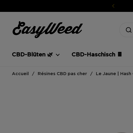
Weiter zum Inhalt
CBD-Blüten 🌿
CBD-Haschisch 🍫
Accueil
/
Résines CBD pas cher
/
Le Jaune | Hash