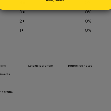
4
0
%
3
0
%
2
0
%
1
0
%
timédia
 certifié