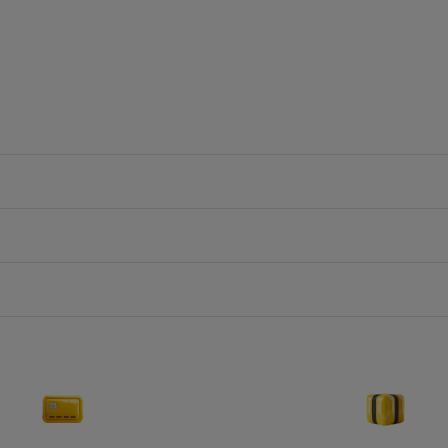
Le Jaune
13
%.