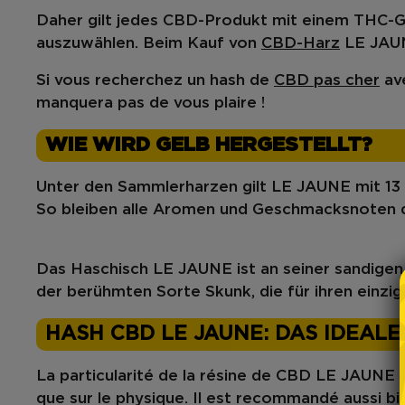
Daher gilt jedes CBD-Produkt mit einem THC-Geh
auszuwählen. Beim Kauf von
CBD-Harz
LE JAUNE
Si vous recherchez un hash de
CBD pas cher
ave
m
anquera pas de vous plaire !
WIE WIRD GELB HERGESTELLT?
Unter den Sammlerharzen gilt LE JAUNE mit 13 %
So bleiben alle Aromen und Geschmacksnoten de
Das Haschisch LE JAUNE ist an seiner sandigen
der berühmten Sorte
Skunk
, die für ihren einz
HASH CBD LE JAUNE: DAS IDEAL
La particularité de la résine de CBD LE JAUNE r
que sur le physique.
Il est recommandé aussi bie