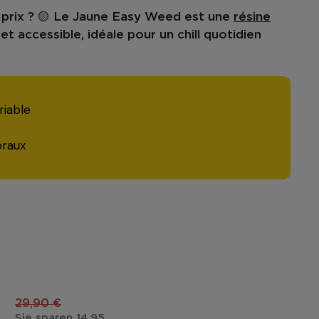
prix ? 🟡 Le
Jaune Easy Weed
est une
résine
et accessible, idéale pour un chill quotidien
riable
oraux
€
29,90 €
Sie sparen 14,95