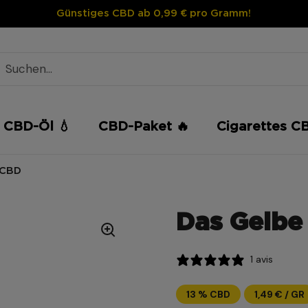
Günstiges CBD ab 0,99 € pro Gramm!
CBD-Öl 💧
CBD-Paket 🔥
Cigarettes C
 CBD
Das Gelbe
1 avis
13 % CBD
1,49 € / GR