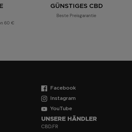
E
GÜNSTIGES CBD
G
Beste Preisgarantie
on 60 €
Facebook
Instagram
YouTube
UNSERE HÄNDLER
CBD.FR