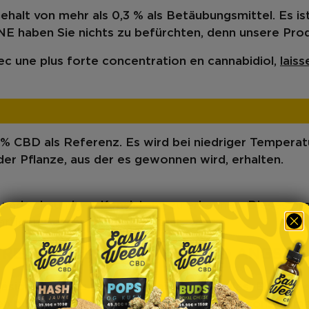
alt von mehr als 0,3 % als Betäubungsmittel. Es ist
 haben Sie nichts zu befürchten, denn unsere Prod
c une plus forte concentration en can
nabidiol,
lais
 CBD als Referenz. Es wird bei niedriger Temperatu
r Pflanze, aus der es gewonnen wird, erhalten.
 und schaumigen Konsistenz zu erkennen. Dieses prei
igartigen Geschmack bekannt ist.
E REZEPT GEGEN STRESS UND ANGST
éside dans ses propriétés exceptionnelles. Elle est e
n pour les fins connaisseurs que pour les consommate