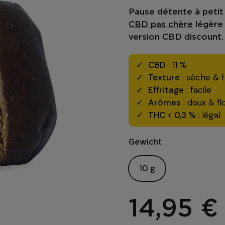
Pause détente à petit 
CBD pas chère
légère 
version CBD discount.
CBD
: 11 %
Texture
: sèche & f
Effritage
: facile
Arômes
: doux & fl
THC < 0,3 %
: légal
Gewicht
10 g
14,95 