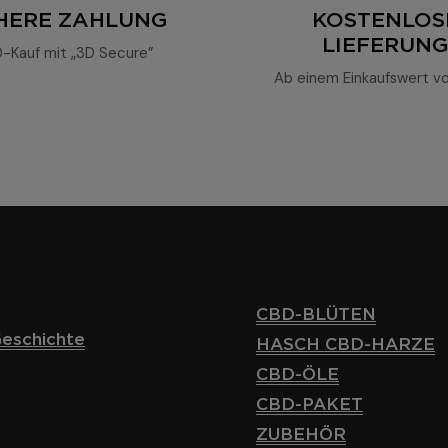
CHERE ZAHLUNG
KOSTENLOS
LIEFERUN
-Kauf mit „3D Secure”
Ab einem Einkaufswert v
CBD-BLÜTEN
eschichte
HASCH CBD-HARZE
CBD-ÖLE
CBD-PAKET
ZUBEHÖR