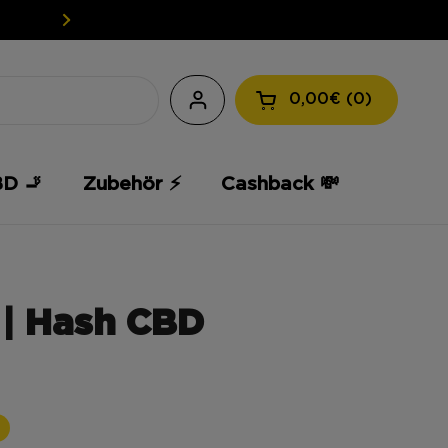
EASY WEED: IHR CBD ZU EINEM GÜN
0,00€
0
Warenkorb öffnen
BD 🚬
Zubehör ⚡️
Cashback 💸
 | Hash CBD