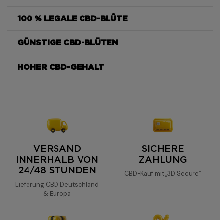
100 % LEGALE CBD-BLÜTE
Icerock CBD 83 %
fleur de CBD
ultra concentrée
GÜNSTIGE CBD-BLÜTEN
fleurs de chanvre soigneusement
Icerock
%
sélectionnées
HOHER CBD-GEHALT
taux de CBD exceptionnel
0,3%
100% légal
forte concentration en
%
Icerock Easy Weed
cannabinoïdes
richesse naturelle
83 %
en terpènes
homogène, puissant et
aromatique
VERSAND
SICHERE
INNERHALB VON
ZAHLUNG
24/48 STUNDEN
concentration élevée de 83 %
CBD-Kauf mit „3D Secure”
de CBD
Lieferung CBD Deutschland
& Europa
CBD puissant
relaxation intense
profil
aromatique équilibré
notes