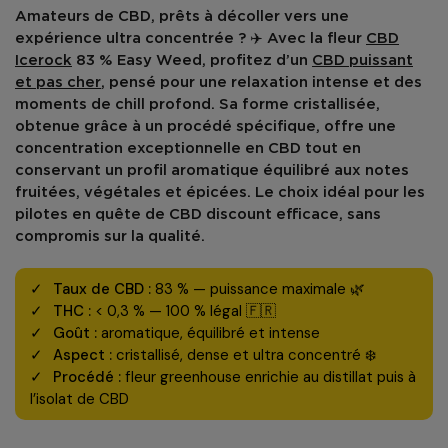
Amateurs de
CBD
, prêts à décoller vers une
expérience
ultra concentrée
? ✈️ Avec la
fleur
CBD
Icerock
83 % Easy Weed
, profitez d’un
CBD puissant
et pas cher
, pensé pour une
relaxation intense
et des
moments de chill profond. Sa forme cristallisée,
obtenue grâce à un procédé spécifique, offre une
concentration exceptionnelle en CBD
tout en
conservant un
profil aromatique équilibré
aux notes
fruitées, végétales et épicées
. Le choix idéal pour les
pilotes en quête de
CBD discount
efficace, sans
compromis sur la qualité.
Taux de CBD :
83 % — puissance maximale 🌿
THC :
< 0,3 % — 100 % légal 🇫🇷
Goût :
aromatique, équilibré et intense
Aspect :
cristallisé, dense et ultra concentré ❄️
Procédé :
fleur greenhouse enrichie au distillat puis à
l’isolat de CBD