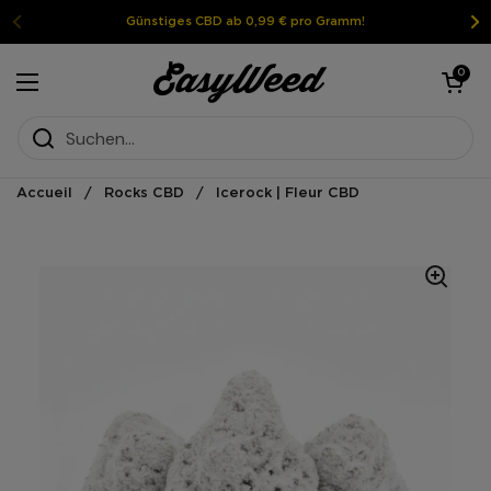
Weiter zum Inhalt
Günstiges CBD ab 0,99 € pro Gramm!
Warenkorb öf
0
Menü öffnen
Accueil
/
Rocks CBD
/
Icerock | Fleur CBD