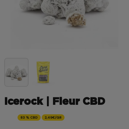
Icerock | Fleur CBD
83 % CBD
2,49€/GR