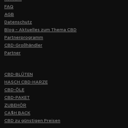
FAQ
AGB
Datenschutz
Blog – Aktuelles zum Thema CBD
Partnerprogramm
CBD-Großhändler
Partner
CBD-BLÜTEN
HASCH CBD-HARZE
CBD-ÖLE
CBD-PAKET
ZUBEHÖR
CA$H BACK
CBD zu günstigen Preisen