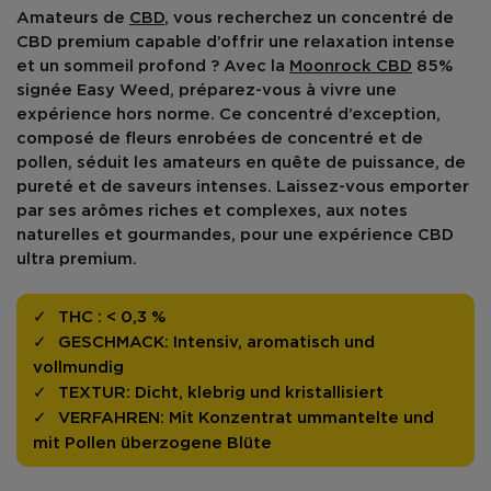
Amateurs de
CBD
, vous recherchez un
concentré de
CBD premium
capable d’offrir une
relaxation intense
et un
sommeil profond
? Avec la
Moonrock CBD
85%
signée Easy Weed, préparez-vous à vivre une
expérience hors norme. Ce concentré d’exception,
composé de fleurs enrobées de concentré et de
pollen, séduit les amateurs en quête de
puissance
, de
pureté
et de
saveurs intenses
. Laissez-vous emporter
par ses
arômes riches et complexes
, aux notes
naturelles et gourmandes, pour une expérience CBD
ultra premium.
THC :
< 0,3 %
GESCHMACK:
Intensiv, aromatisch und
vollmundig
TEXTUR:
Dicht, klebrig und kristallisiert
VERFAHREN:
Mit Konzentrat ummantelte und
mit Pollen überzogene Blüte