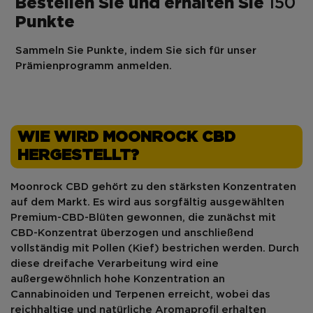
Bestellen Sie und erhalten Sie
150
Punkte
Sammeln Sie Punkte, indem Sie sich für unser
Prämienprogramm anmelden.
WIE WIRD MOONROCK CBD
HERGESTELLT?
Moonrock CBD
gehört zu den stärksten Konzentraten
auf dem Markt. Es wird aus sorgfältig ausgewählten
Premium-CBD-Blüten
gewonnen,
die
zunächst
mit
CBD-Konzentrat überzogen
und anschließend
vollständig mit Pollen (Kief) bestrichen
werden. Durch
diese dreifache Verarbeitung wird eine
außergewöhnlich hohe Konzentration an
Cannabinoiden
und
Terpenen
erreicht, wobei das
reichhaltige und natürliche Aromaprofil erhalten