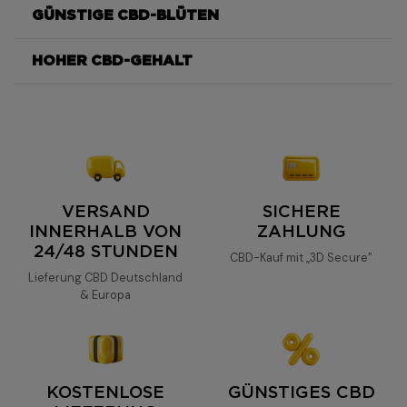
hochkonzentrierte CBD-Blüte
die
GÜNSTIGE CBD-BLÜTEN
sorgfältig ausgewählten Hanfblüten
Moonrock
85 %
0,3 %
HOHER CBD-GEHALT
zu 100 % legales
außergewöhnlich hohen CBD-Gehalt
85 %
DrySift 65 %
hohe Cannabinoidkonzentration
natürlicher Terpenreichtum
65 %.
homogenes, wirkungsvolles und
VERSAND
SICHERE
aromatisches
INNERHALB VON
ZAHLUNG
24/48 STUNDEN
CBD-Kauf mit „3D Secure”
hohen Konzentration von 85
Lieferung CBD Deutschland
& Europa
% CBD
starkem CBD
intensiver Entspannung
ausgewogenen Aromaprofil
fruchtige, pflanzliche und würzige
KOSTENLOSE
GÜNSTIGES CBD
Noten