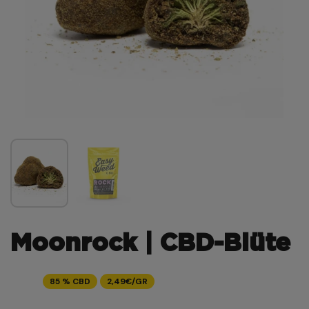
Moonrock | CBD-Blüte
85 % CBD
2,49€/GR