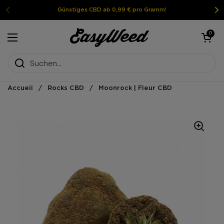
Weiter zum Inhalt
Günstiges CBD ab 0,99 € pro Gramm!
Warenkorb öf
0
Menü öffnen
Accueil
/
Rocks CBD
/
Moonrock | Fleur CBD