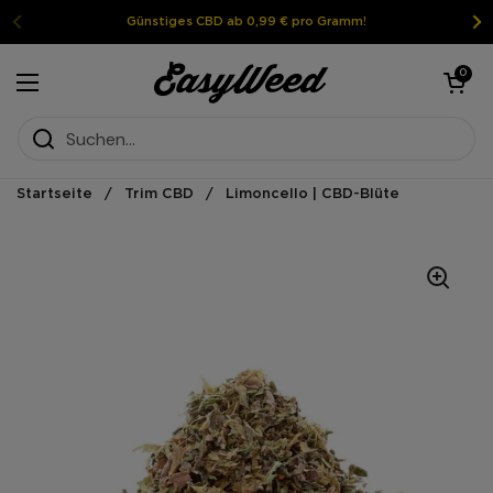
Weiter zum Inhalt
Günstiges CBD ab 0,99 € pro Gramm!
Warenkorb öf
0
Menü öffnen
Startseite
/
Trim CBD
/
Limoncello | CBD-Blüte