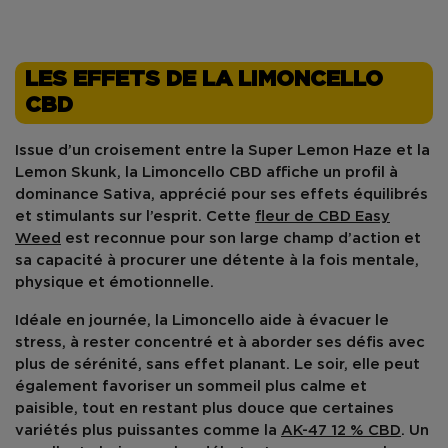
LES EFFETS DE LA LIMONCELLO
CBD
Issue d’un croisement entre la
Super Lemon Haze
et la
Lemon Skunk
, la
Limoncello CBD
affiche un profil à
dominance
Sativa
, apprécié pour ses effets équilibrés
et stimulants sur l’esprit. Cette
fleur de CBD Easy
Weed
est reconnue pour son large champ d’action et
sa capacité à procurer une
détente à la fois mentale,
physique et émotionnelle
.
Idéale en journée, la Limoncello aide à
évacuer le
stress
, à rester concentré et à aborder ses défis avec
plus de sérénité, sans effet planant. Le soir, elle peut
également favoriser un
sommeil plus calme et
paisible
, tout en restant plus douce que certaines
variétés plus puissantes comme la
AK-47 12 % CBD
. Un