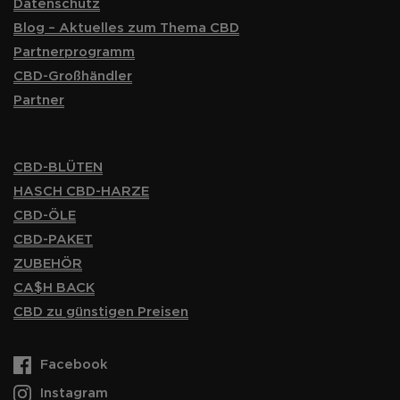
Datenschutz
Blog – Aktuelles zum Thema CBD
Partnerprogramm
CBD-Großhändler
Partner
CBD-BLÜTEN
HASCH CBD-HARZE
CBD-ÖLE
CBD-PAKET
ZUBEHÖR
CA$H BACK
CBD zu günstigen Preisen
Facebook
Instagram