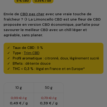
9 % CBD
0,39 € / GR
Envie de
CBD pas cher
avec une vraie touche de
fraîcheur ? 🍋 La
Limoncello CBD
est une
fleur de CBD
proposée en version
CBD économique
, parfaite pour
savourer le
meilleur CBD
avec un chill léger et
agréable, sans planer.
Taux de CBD
: 9 %
Type
:
Trim CBD
Profil aromatique
: citronné, doux, légèrement sucré
Effets
: détente douce
THC < 0,3 %
: légal en France et en Europe*
10 g
50 g
0,99 € / g
0,79 € / g
0,49 € / g
0,39 € / g