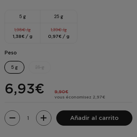
5 g
25 g
1,98€ /g
1,39€ /g
1,38€ / g
0,97€ / g
Peso
5 g
25 g
6,93€
9,90€
vous économisez 2,97€
Cantidad
Añadir al carrito