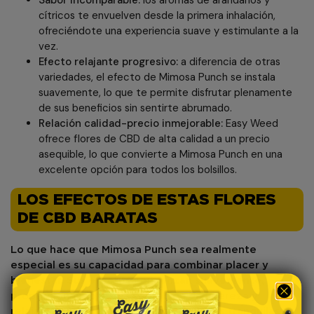
cítricos te envuelven desde la primera inhalación,
ofreciéndote una experiencia suave y estimulante a la
vez.
Efecto relajante progresivo:
a diferencia de otras
variedades, el efecto de Mimosa Punch se instala
suavemente, lo que te permite disfrutar plenamente
de sus beneficios sin sentirte abrumado.
Relación calidad-precio inmejorable:
Easy Weed
ofrece flores de CBD de alta calidad a un precio
asequible, lo que convierte a Mimosa Punch en una
excelente opción para todos los bolsillos.
LOS EFECTOS DE ESTAS FLORES
DE CBD BARATAS
Lo que hace que
Mimosa Punch
sea realmente
especial es su capacidad para combinar placer y
bienestar. Sus efectos comienzan suavemente,
proporcionándote una sensación de ligereza y
relajación progresiva. Ideal para veladas tranquilas o