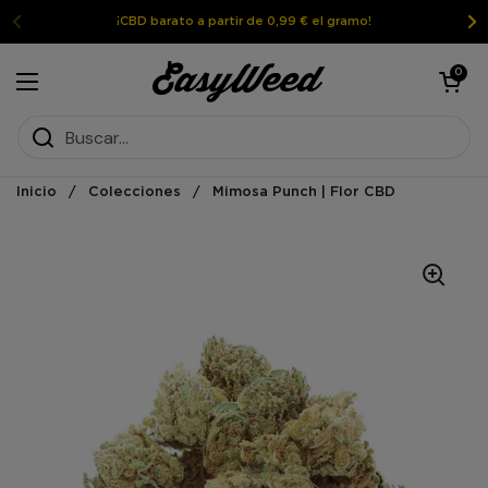
Ir al contenido
¡CBD barato a partir de 0,99 € el gramo!
Abrir la ces
0
Abrir el menú
Inicio
/
Colecciones
/
Mimosa Punch | Flor CBD