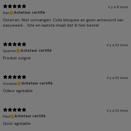
il y a 8 mois
Ben
Acheteur certifié
0sterren. Niet ontvangen. Colis bloquee en geen antwoord van
easyweed.... 1ste en laatste maal dat ik hier bestel
il y a 10 mois
Quentin
Acheteur certifié
Produit soigné
il y a 10 mois
Annelies
Acheteur certifié
Odeur agréable
il y a 10 mois
Paul
Acheteur certifié
Goût agréable