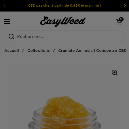
Passer au contenu
CBD pas cher à partir de 0.99€ le gramme !
Ouvrir le pan
0
Ouvrir le menu
Accueil
/
Collections
/
Crumble Amnesia | Concentré CBD