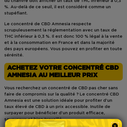
du chanvre doit afficher un taux de
THC inférieur à 0,3
%
. Au-delà de ce seuil, il est considéré comme un
stupéfiant.
Le
concentré de CBD Amnesia
respecte
scrupuleusement la réglementation avec un taux de
THC inférieur à 0,3 %. Il est donc
100 % légal
à la vente
et à la consommation en
France
et dans la majorité
des pays européens. Vous pouvez en profiter en toute
sérénité.
ACHETEZ VOTRE CONCENTRÉ CBD
AMNESIA AU MEILLEUR PRIX
Vous recherchez un
concentré de CBD pas cher
sans
faire de compromis sur la qualité ? Le
concentré CBD
Amnesia
est une solution idéale pour profiter d’un
taux élevé de CBD
à un prix accessible. Inutile de
surpayer pour bénéficier d’un produit efficace,
savoureux et bien travaillé.