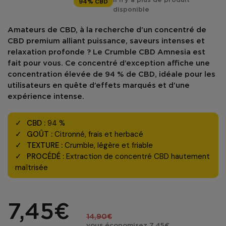
94% CBD
Il n'y a plus de produit
disponible
Amateurs de CBD, à la recherche d’un
concentré de
CBD premium
alliant
puissance
,
saveurs intenses
et
relaxation profonde
? Le
Crumble CBD Amnesia
est
fait pour vous. Ce concentré d’exception affiche une
concentration élevée de 94 % de CBD
, idéale pour les
utilisateurs en quête d’effets marqués et d’une
expérience intense.
CBD :
94 %
GOÛT :
Citronné, frais et herbacé
TEXTURE :
Crumble, légère et friable
PROCÉDÉ :
Extraction de concentré CBD hautement
maîtrisée
7,45€
14,90€
vous économisez 7,45€