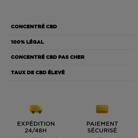
CONCENTRÉ CBD
100% LÉGAL
Crumble Amnesia CBD premium
CONCENTRÉ CBD PAS CHER
CBD Amnesia
Crumble Amnesia
soigneusement sélectionnées
TAUX DE CBD ÉLEVÉ
0,3%
100% légal
Crumble
Amnésia
texture légère et friable
93
%
Crumble Amnesia
concentration élevée en CBD
EXPÉDITION
PAIEMENT
24/48H
SÉCURISÉ