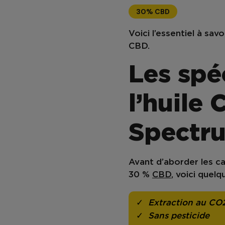
30% CBD
Voici l’essentiel à sav
CBD.
Les spé
l’huile
Spectr
Avant d’aborder les ca
30 %
CBD
, voici quelq
Extraction au CO2
Sans pesticide