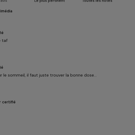
timédia
ié
 taf
ié
 le sommeil, il faut juste trouver la bonne dose…
 certifié