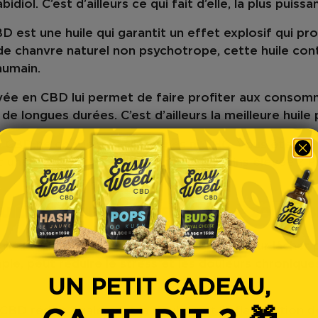
bidiol
. C’est d’ailleurs ce qui fait d’elle, la plus pui
 est une huile qui garantit un effet explosif qui pr
de chanvre naturel non psychotrope, cette huile cont
humain.
evée en CBD lui permet de faire profiter aux conso
 de longues durées. C’est d’ailleurs la meilleure hui
 CBD ne contient ni allergènes ni THC. Vous êtes un
une concentration en cannabidiol moins élevée ? Pr
HUILE CBD BROAD SPECTRUM À 30 % CB
ile idéale pour relâcher les tensions et pour lâcher 
e, peut réduire le stress et les douleurs chroniques
UN PETIT CADEAU,
% CBD réduit également la douleur et l’inflammation