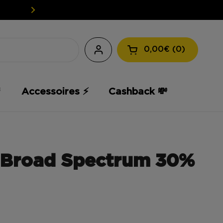
EASY WEED : VOTRE CBD À PET
0,00€
0
Ouvrir le panier

Accessoires ⚡️
Cashback 💸
 Broad Spectrum 30%