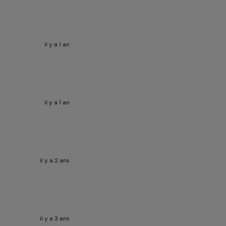
il y a 1 an
il y a 1 an
il y a 2 ans
il y a 3 ans