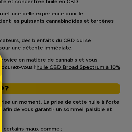
ssante et concentrée huile en CBD.
omet une belle expérience pour le
ient les puissants
cannabinoïdes
et
terpènes
mmateurs, des
bienfaits
du CBD qui se
le pour une détente immédiate.
 novice en matière de cannabis et vous
ocurez-vous l’
huile CBD Broad Spectrum à 10%
D ?
prise un moment. La prise de cette huile à forte
 afin de vous garantir un sommeil paisible et
 de certains maux comme :