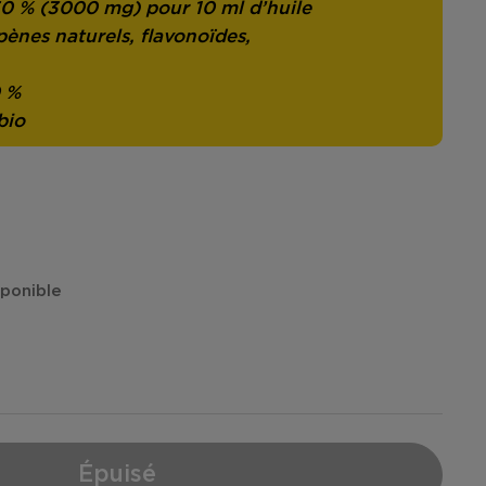
0 % (3000 mg) pour 10 ml d’huile
pènes naturels, flavonoïdes,
0 %
bio
isponible
Épuisé