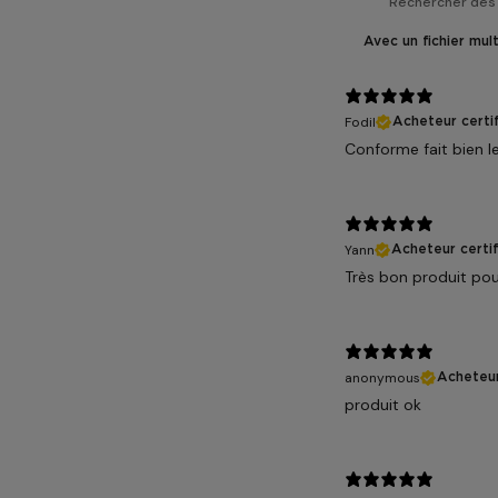
Avec un fichier mul
Fodil
Acheteur certif
Conforme fait bien le
Yann
Acheteur certif
Très bon produit pour
anonymous
Acheteur
produit ok