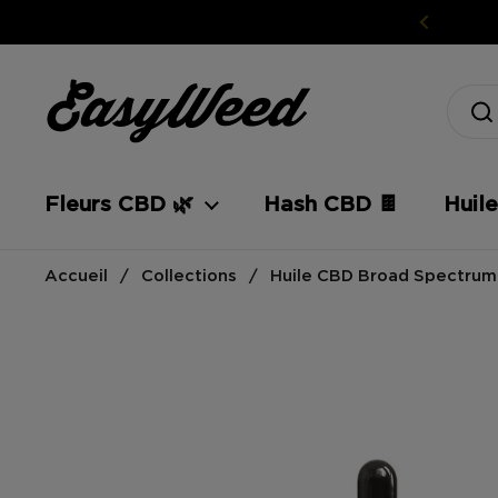
Passer au contenu
Fleurs CBD 🌿
Hash CBD 🍫
Huil
Accueil
/
Collections
/
Huile CBD Broad Spectru