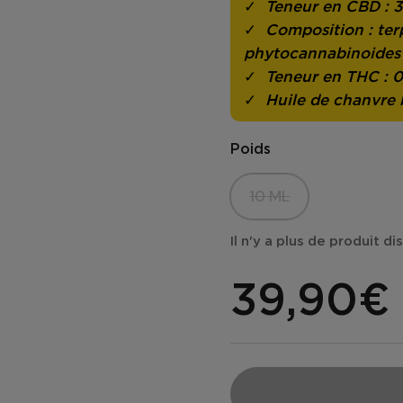
Teneur en CBD : 3
Composition : ter
phytocannabinoides
Teneur en THC : 
Huile de chanvre 
Poids
10 ML
Il n'y a plus de produit d
39,90€