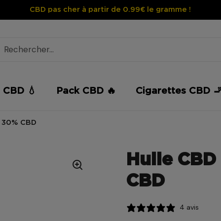
CBD pas cher à partir de 0.99€ le gramme !
e CBD 💧
Pack CBD 🔥
Cigarettes CBD 
m 30% CBD
Huile CBD
CBD
4 avis