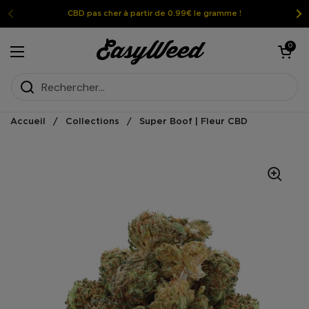
Passer au contenu
CBD pas cher à partir de 0.99€ le gramme !
Ouvrir le pan
0
Ouvrir le menu
Accueil
/
Collections
/
Super Boof | Fleur CBD