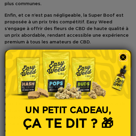
plus communes.
Enfin, et ce n’est pas négligeable, la
Super Boof
est
proposée à un prix très compétitif.
Easy Weed
s’engage à offrir des fleurs de CBD de haute qualité à
un prix abordable, rendant accessible une expérience
premium à tous les amateurs de CBD.
POURQUOI CHOISIR LA MARQUE
EASY WEED ?
Dans l’univers du CBD, toutes les marques ne se valent
pas.
Easy Weed
s’est rapidement imposée comme une
référence grâce à son engagement inébranlable
envers la qualité et l’accessibilité. La sélection
minutieuse des variétés, la rigueur des processus de
UN PETIT CADEAU,
culture, et la transparence à chaque étape du
développement des produits font d’Easy Weed un
ÇA TE DIT ? 🎁
acteur incontournable pour les consommateurs
exigeants.
4
:
Countdown ends in:
56