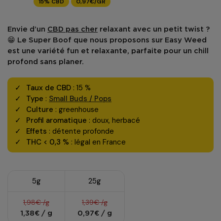
15% CBD
0,97€/GR
Envie d’un
CBD pas cher
relaxant avec un petit twist ?
😁 Le
Super Boof
que nous proposons sur
Easy Weed
est une variété fun et relaxante, parfaite pour un chill
profond sans planer.
Taux de CBD
: 15 %
Type
:
Small Buds / Pops
Culture
: greenhouse
Profil aromatique
: doux, herbacé
Effets
: détente profonde
THC < 0,3 %
: légal en France
5g
25g
1,98€ /g
1,39€ /g
1,38€ / g
0,97€ / g