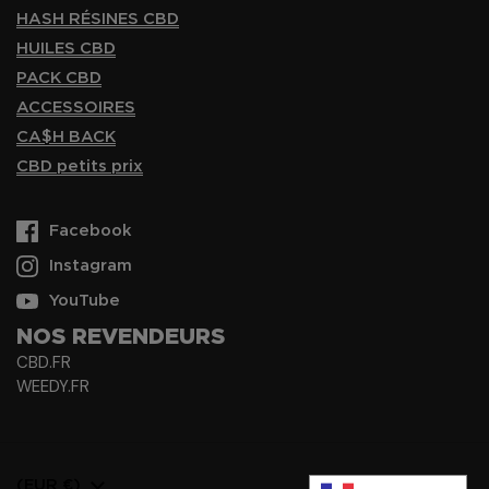
HASH RÉSINES CBD
HUILES CBD
PACK CBD
ACCESSOIRES
CA$H BACK
CBD petits prix
Facebook
Instagram
YouTube
NOS REVENDEURS
CBD.FR
WEEDY.FR
Pays/région
(EUR €)