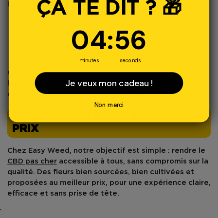
ÇA TE DIT ? 🎁
La
White CBG
est idéale si tu recherches :
Une
fleur CBG de qualité
à
prix pas cher
4
:
Countdown ends in:
56
04
:
56
Un
CBG accessible
pour une consommation régulière
Un
profil aromatique doux et naturel
Une fleur
greenhouse propre et contrôlée
minutes
seconds
Chaque fleur est conditionnée dans un
emballage
Je veux mon cadeau !
hermétique
afin de préserver la fraîcheur, les arômes
et les propriétés naturelles du CBG.
Non merci
EASY WEED : LE CBG AU JUSTE
PRIX
Chez
Easy Weed
, notre objectif est simple : rendre le
CBD pas cher
accessible à tous, sans compromis sur la
qualité. Des fleurs bien sourcées, bien cultivées et
proposées au
meilleur prix
, pour une expérience claire,
efficace et sans prise de tête.
`