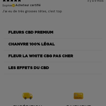
il y a 9 mois
Sophie
Acheteur certifié
J'ai eu de très grosses têtes, c'est top
FLEURS CBD PREMIUM
CHANVRE 100% LÉGAL
White CBG
FLEUR LA WHITE CBG PAS CHER
White CBG
LES EFFETS DU CBD
White CBG
White CBG
White CBG