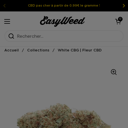
Passer au contenu
CBD pas cher à partir de 0.99€ le gramme !
Ouvrir le pan
0
Ouvrir le menu
Accueil
/
Collections
/
White CBG | Fleur CBD