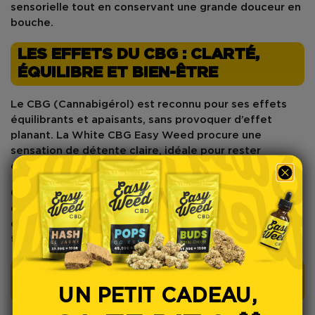
sensorielle tout en conservant une grande douceur en
bouche.
LES EFFETS DU CBG : CLARTÉ,
ÉQUILIBRE ET BIEN-ÊTRE
Le
CBG (Cannabigérol)
est reconnu pour ses effets
équilibrants et apaisants
, sans provoquer d’effet
planant. La
White CBG Easy Weed
procure une
sensation de
détente claire
, idéale pour rester
concentré et détendu à la fois.
C’est une fleur parfaitement adaptée à une
consommation en journée ou lors de moments de
détente active, pour profiter des bienfaits du chanvre
tout en conservant une
lucidité totale
.
POURQUOI CHOISIR LA WHITE
CBG EASY WEED ?
UN PETIT CADEAU,