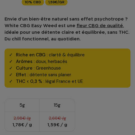
10% CBD
1,59€/GR
Envie d’un bien-être naturel sans effet psychotrope ?
White CBG Easy Weed
est une
fleur CBG de qualité
,
idéale pour une détente claire et équilibrée, sans THC.
Du chill fonctionnel, au quotidien.
Riche en CBG
: clarté & équilibre
Arômes
: doux, herbacés
Culture
: Greenhouse
Effet
: détente sans planer
THC < 0,3 %
: légal France et UE
5g
15g
2,98€ /g
2,66€ /g
1,78€ / g
1,59€ / g