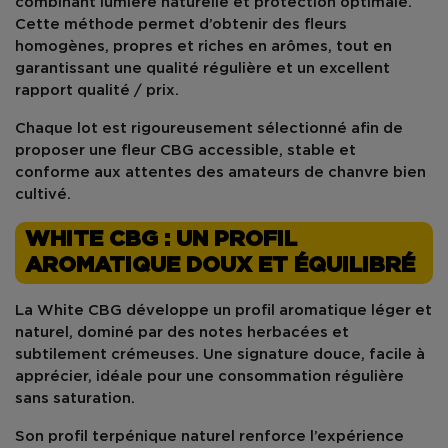
combinant lumière naturelle et protection optimale.
Cette méthode permet d’obtenir des fleurs
homogènes, propres et riches en arômes, tout en
garantissant une
qualité régulière
et un excellent
rapport qualité / prix
.
Chaque lot est rigoureusement sélectionné afin de
proposer une fleur CBG accessible, stable et
conforme aux attentes des amateurs de chanvre bien
cultivé.
WHITE CBG : UN PROFIL
AROMATIQUE DOUX ET ÉQUILIBRÉ
La
White CBG
développe un
profil aromatique léger et
naturel
, dominé par des notes
herbacées
et
subtilement
crémeuses
. Une signature douce, facile à
apprécier, idéale pour une consommation régulière
sans saturation.
Son
profil terpénique naturel
renforce l’expérience