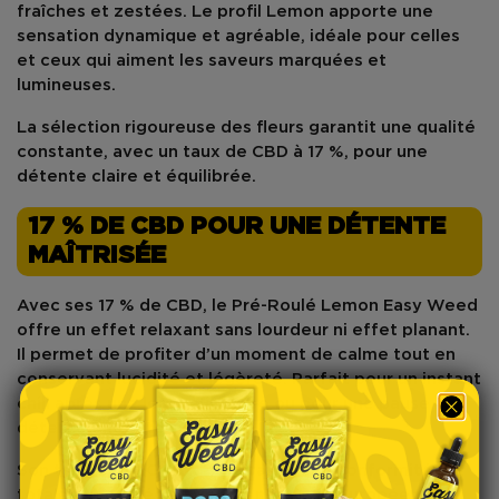
fraîches et zestées. Le profil Lemon apporte une
sensation dynamique et agréable, idéale pour celles
et ceux qui aiment les saveurs marquées et
lumineuses.
La sélection rigoureuse des fleurs garantit une qualité
constante, avec un taux de
CBD à 17 %
, pour une
détente claire et équilibrée.
17 % DE CBD POUR UNE DÉTENTE
MAÎTRISÉE
Avec ses
17 % de CBD
, le Pré-Roulé Lemon Easy Weed
offre un effet relaxant sans lourdeur ni effet planant.
Il permet de profiter d’un moment de calme tout en
conservant lucidité et légèreté. Parfait pour un instant
chill après une longue journée ou pour une pause
détente en toute simplicité.
Son taux de
THC < 0,3 %
garantit une conformité
totale avec la législation française et européenne.