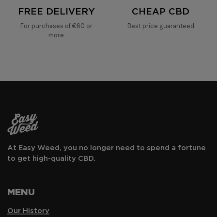
FREE DELIVERY
CHEAP CBD
For purchases of €60 or
Best price guaranteed
more
At Easy Weed, you no longer need to spend a fortune
to get high-quality CBD.
MENU
Our History