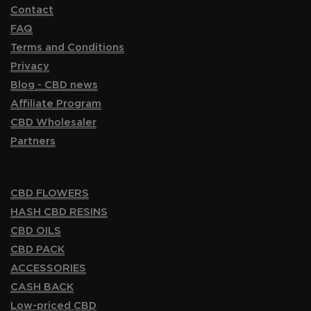
Contact
FAQ
Terms and Conditions
Privacy
Blog - CBD news
Affiliate Program
CBD Wholesaler
Partners
CBD FLOWERS
HASH CBD RESINS
CBD OILS
CBD PACK
ACCESSORIES
CASH BACK
Low-priced CBD