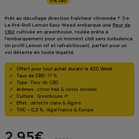
17% CBD
Prêt au décollage direction fraîcheur citronnée ? 🍋✈️
Le
Pré-Roll Lemon Easy Weed
embarque une
fleur de
CBD
cultivée en
greenhouse
, roulée prête à
l’embarquement pour un moment chill sans turbulence.
Un profil Lemon vif et rafraîchissant, parfait pour un
vol détente en toute légalité.
Offert pour tout achat durant le 420 Week
Taux de CBD
: 17 %
Type
: Fleur de CBD
Arômes
: citron frais & notes zestées
Culture
: Greenhouse 🌱
Effet
: détente claire & légère
THC < 0,3 %
: légal France & Europe
2,95€