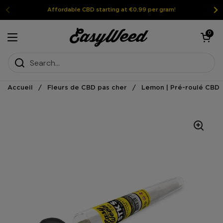
Skip to content
Affordable CBD starting at €0.99 per gram!
Open the shoppi
0
Open the menu
Accueil
/
Fleurs de CBD pas cher
/
Lemon | Pré-roulé CBD