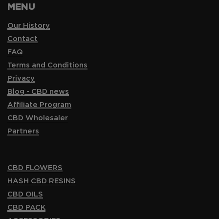
MENU
Our History
Contact
FAQ
Terms and Conditions
Privacy
Blog - CBD news
Affiliate Program
CBD Wholesaler
Partners
CBD FLOWERS
HASH CBD RESINS
CBD OILS
CBD PACK