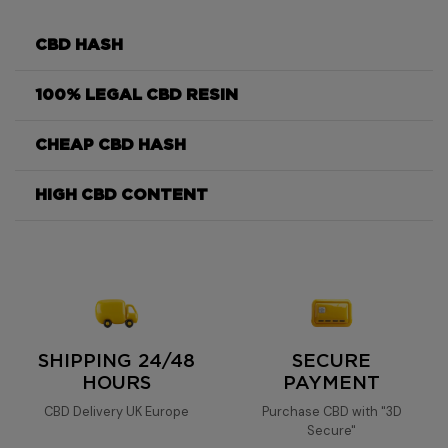
CBD HASH
100% LEGAL CBD RESIN
Easy Weed 3x filtered CBD resin
CHEAP CBD HASH
Easy Weed 3x filtered CBD resin
HIGH CBD CONTENT
high CBD
Easy Weed 3x
content
filtered CBD resin
Easy Weed 3x filtered CBD resin
quickly and free of charge
SHIPPING 24/48
SECURE
HOURS
PAYMENT
CBD Delivery UK Europe
Purchase CBD with "3D
Secure"