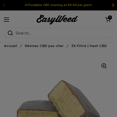
Skip to content
Affordable CBD starting at €0.99 per gram!
Open the shoppi
0
Open the menu
Accueil
/
Résines CBD pas cher
/
3X Filtré | Hash CBD