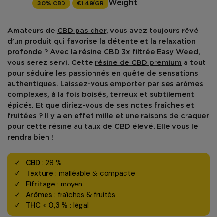
30% CBD
€1.49/GR
Weight
Amateurs de
CBD pas cher
, vous avez toujours rêvé
d’un produit qui favorise la détente et la relaxation
profonde ? Avec la
résine CBD 3x filtrée Easy Weed
,
vous serez servi. Cette
résine de CBD premium
a tout
pour séduire les passionnés en quête de sensations
authentiques. Laissez-vous emporter par ses
arômes
complexes
, à la fois boisés, terreux et subtilement
épicés. Et que diriez-vous de ses notes fraîches et
fruitées ? Il y a en effet mille et une raisons de craquer
pour cette résine au taux de CBD élevé. Elle vous le
rendra bien !
CBD
: 28 %
Texture
: malléable & compacte
Effritage
: moyen
Arômes
: fraîches & fruités
THC < 0,3 %
: légal