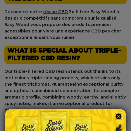
Découvrez notre
résine CBD
3x filtrée Easy Weed à
des prix compétitifs sans compromis sur la qualité.
Easy Weed vous propose des produits premium
accessibles pour vivre une expérience
CBD pas cher
exceptionnelle sans vous ruiner.
WHAT IS SPECIAL ABOUT TRIPLE-
FILTERED CBD RESIN?
Our triple-filtered CBD resin stands out thanks to its
meticulous triple sieving process
, which retains only
the finest trichomes, guaranteeing exceptional purity
and optimal cannabinoid concentration. Its complex
aromatic profile, combining woody, earthy, and slightly
spicy notes, makes it an exceptional product for
connoisseurs.
Thanks to its
high terpene content
and artisanal
manufacturing process, this resin offers a unique