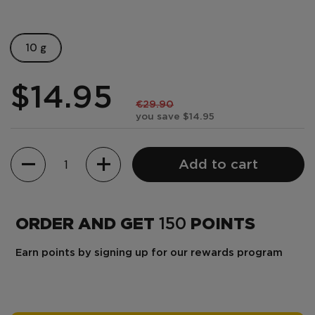
10 g
$14.95
€29.90
you save $14.95
Quantity
Add to cart
ORDER AND GET
150
POINTS
Earn points by signing up for our rewards program