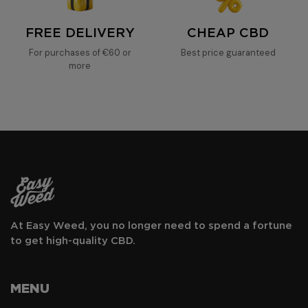
FREE DELIVERY
CHEAP CBD
For purchases of €60 or
Best price guaranteed
more
At Easy Weed, you no longer need to spend a fortune
to get high-quality CBD.
MENU