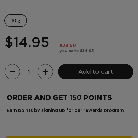
10 g
$14.95
€29.90
you save $14.95
Quantity
Add to cart
ORDER AND GET
150
POINTS
Earn points by signing up for our rewards program