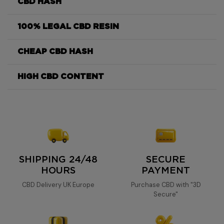
CBD HASH
100% LEGAL CBD RESIN
Le Filtré, is
CHEAP CBD HASH
Le Filtré
HIGH CBD CONTENT
filtered
's
Filtered
21%.
CBD-filtered
SHIPPING 24/48
SECURE
HOURS
PAYMENT
CBD Delivery UK Europe
Purchase CBD with "3D
Secure"