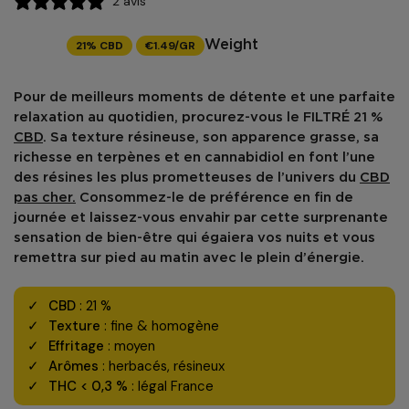
2 avis
21% CBD
€1.49/GR
Weight
Pour de meilleurs moments de détente et une parfaite
relaxation au quotidien, procurez-vous le FILTRÉ 21 %
CBD
. Sa
texture résineuse
, son apparence grasse,
sa
richesse en terpènes
et en cannabidiol en font l’une
des résines les plus prometteuses de l’univers du
CBD
pas cher.
Consommez-le de préférence en fin de
journée et laissez-vous envahir par cette surprenante
sensation de bien-être
qui égaiera vos nuits et vous
remettra sur pied au matin avec le plein d’énergie.
CBD
: 21 %
Texture
: fine & homogène
Effritage
: moyen
Arômes
: herbacés, résineux
THC < 0,3 %
: légal France