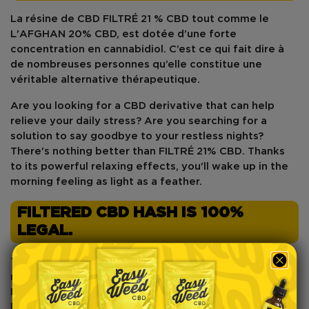
La résine de CBD FILTRÉ 21 % CBD tout comme le
L'AFGHAN 20% CBD, est dotée d’une
forte
concentration en cannabidiol
. C’est ce qui fait dire à
de nombreuses personnes qu’elle constitue une
véritable
alternative thérapeutique
.
Are you looking for a CBD derivative that can
help
relieve your
daily
stress
? Are you searching for a
solution to say goodbye to your restless nights?
There's nothing better than
FILTRÉ 21% CBD
. Thanks
to its powerful relaxing effects, you'll wake up in the
morning feeling as light as a feather.
FILTERED CBD HASH IS 100%
LEGAL.
The consumption and sale of cannabis derivatives are
regulated in UK most European Union countries. In
France, the THC content in
cannabis derivatives must
be less than 0.03%
to be legal. Above this threshold,