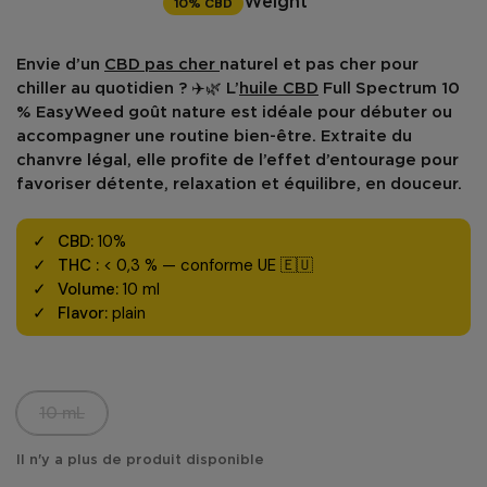
10% CBD
Weight
Envie d’un
CBD pas cher
naturel et pas cher
pour
chiller au quotidien ? ✈️🌿 L’
huile CBD
Full Spectrum 10
% EasyWeed
goût nature est idéale pour débuter ou
accompagner une routine bien-être. Extraite du
chanvre légal
, elle profite de
l’effet d’entourage
pour
favoriser
détente, relaxation
et équilibre, en douceur.
CBD:
10%
THC :
< 0,3 % — conforme UE 🇪🇺
Volume:
10 ml
Flavor:
plain
10 mL
Il n'y a plus de produit disponible