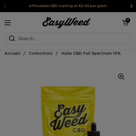
Skip to content
Affordable CBD starting at €0.99 per gram!
Open the shoppi
0
Open the menu
Accueil
/
Collections
/
Huile CBD Full Spectrum 10%