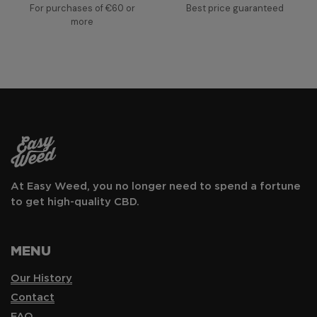
For purchases of €60 or
Best price guaranteed
more
At Easy Weed, you no longer need to spend a fortune
to get high-quality CBD.
MENU
Our History
Contact
FAQ