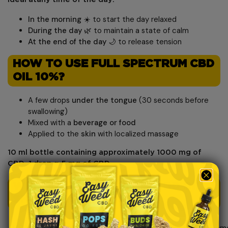
In the morning
☀️ to start the day relaxed
During the day
🌿 to maintain a state of calm
At the end of the day
🌙 to release tension
HOW TO USE FULL SPECTRUM CBD
OIL 10%?
A few drops
under the tongue
(30 seconds before
swallowing)
Mixed with a
beverage or food
Applied to the
skin
with localized massage
10 ml
bottle containing approximately
1000 mg of
CBD
. 1 drop ≈
5 mg of CBD
.
WHICH FULL SPECTRUM CBD OIL
SHOULD YOU CHOOSE?