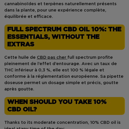
cannabinoïdes
et
terpènes
naturellement présents
dans la plante, pour une expérience complète,
équilibrée et efficace.
FULL SPECTRUM CBD OIL 10%: THE
ESSENTIALS, WITHOUT THE
EXTRAS
Cette
huile de
CBD pas cher
full spectrum
profite
pleinement de
l’effet d’entourage
. Avec un
taux de
THC inférieur à 0,3 %
, elle est
100 % légale
et
conforme à la réglementation européenne. Sa
pipette
doseuse
permet un dosage simple et précis, goutte
après goutte.
WHEN SHOULD YOU TAKE 10%
CBD OIL?
Thanks to its moderate concentration, 10% CBD oil is
ideal at
any time of the day
: