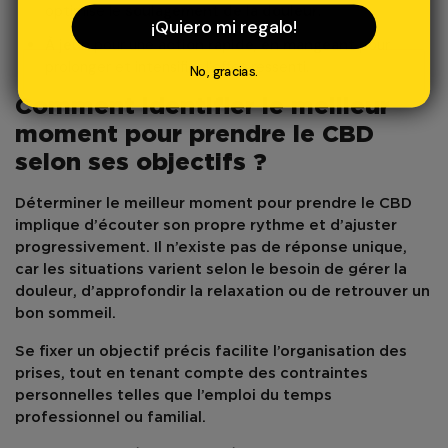
optimise le
soulagement de la douleur
.
¡Quiero mi regalo!
À jeun
pour une
action rapide
,
en mangeant
pour
prolonger et intensifier l’effet ressenti.
No, gracias.
Comment identifier le meilleur
moment pour prendre le CBD
selon ses objectifs ?
Déterminer le
meilleur moment pour prendre le CBD
implique d’écouter son propre rythme et d’ajuster
progressivement. Il n’existe pas de réponse unique,
car les situations varient selon le besoin de
gérer la
douleur
, d’approfondir la
relaxation
ou de retrouver un
bon sommeil
.
Se fixer un objectif précis facilite l’organisation des
prises, tout en tenant compte des contraintes
personnelles telles que l’emploi du temps
professionnel ou familial.