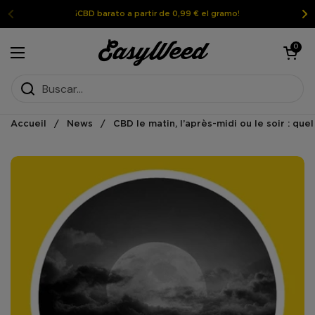
Ir al contenido
¡CBD barato a partir de 0,99 € el gramo!
Abrir la ces
0
Abrir el menú
Accueil
/
News
/
CBD le matin, l’après-midi ou le soir : que