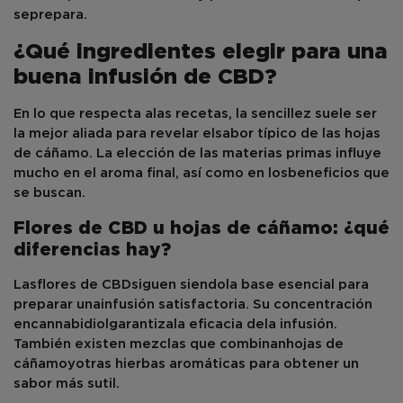
se
prepara
.
¿Qué ingredientes elegir para una
buena infusión de CBD?
En lo que respecta a
las recetas
, la sencillez suele ser
la mejor aliada para revelar el
sabor típico de las hojas
de cáñamo
. La elección de las materias primas influye
mucho en el aroma final, así como en los
beneficios que
se buscan
.
Flores de CBD u hojas de cáñamo: ¿qué
diferencias hay?
Las
flores de CBD
siguen siendo
la base esencial para
preparar una
infusión satisfactoria
. Su concentración
en
cannabidiol
garantiza
la eficacia de
la infusión
.
También existen mezclas que combinan
hojas de
cáñamo
y
otras hierbas aromáticas para obtener un
sabor más sutil.