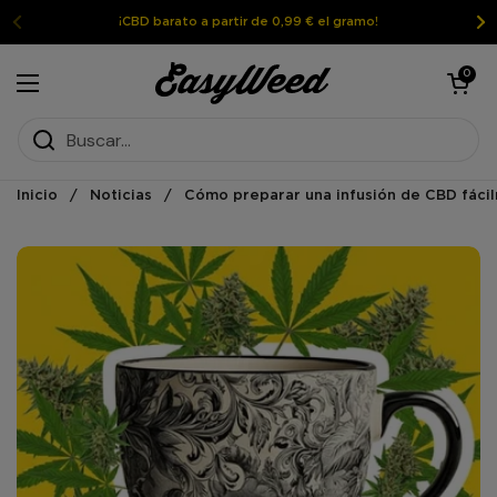
Ir al contenido
¡CBD barato a partir de 0,99 € el gramo!
Abrir la ces
0
Abrir el menú
Inicio
/
Noticias
/
Cómo preparar una infusión de CBD fáci