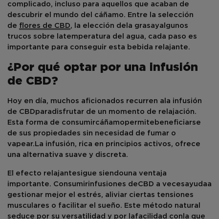
complicado, incluso para aquellos que acaban de
descubrir el mundo del cáñamo. Entre la selección
de
flores de CBD
, la elección de
la grasa
y
algunos
trucos sobre la
temperatura del agua
, cada paso es
importante para conseguir esta bebida relajante.
¿Por qué optar por una infusión
de CBD?
Hoy en día, muchos aficionados recurren a
la infusión
de CBD
para
disfrutar de un momento de relajación.
Esta forma de consumir
cáñamo
permite
beneficiarse
de sus propiedades sin necesidad de fumar o
vapear.
La infusión
, rica en principios activos, ofrece
una alternativa suave y discreta.
El efecto relajante
sigue siendo
una ventaja
importante. Consumir
infusiones
de
CBD
a veces
ayuda
a
gestionar mejor el estrés, aliviar ciertas tensiones
musculares o facilitar el sueño. Este método natural
seduce por su versatilidad y por la
facilidad con
la que