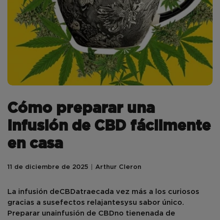
Cómo preparar una
infusión de CBD fácilmente
en casa
11 de diciembre de 2025
Arthur Cleron
La infusión de
CBD
atrae
cada vez más a los curiosos
gracias a sus
efectos relajantes
y
su sabor único.
Preparar una
infusión de CBD
no tiene
nada de