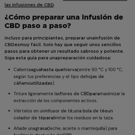
las infusiones de CBD
.
¿Cómo preparar una infusión de
CBD paso a paso?
Incluso para principiantes, preparar una
infusión de
CBD
es
muy fácil. Solo hay que seguir unos sencillos
pasos para obtener un resultado sabroso y potente.
Siga esta guía para una
preparación cuidadosa
:
Calienta
agua
hierva
entre 90 °C y 100 °C,
hasta que
(
según tus preferencias y el tipo de
hojas de
cáñamo
).
utilizadas
Triture ligeramente las
flores de CBD
maximizar la
para
extracción de los componentes activos.
Viértelos en un
infusor de té
,
una bola de té
un
o
colador de té
limitar los residuos en la taza.
para
Añade una
grasa
leche, aceite o mantequilla) para
(