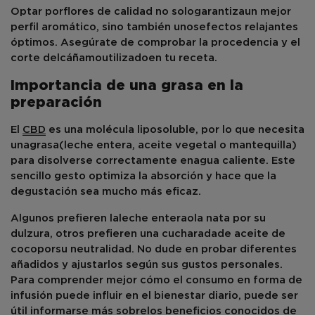
Optar por
flores de calidad
no solo
garantiza
un mejor
perfil aromático, sino también unos
efectos relajantes
óptimos
. Asegúrate de comprobar la procedencia y el
corte del
cáñamo
utilizado
en tu receta.
Importancia de una grasa en la
preparación
El
CBD
es una molécula liposoluble, por lo que necesita
una
grasa
(
leche entera, aceite vegetal o mantequilla)
para disolverse correctamente en
agua caliente
. Este
sencillo gesto optimiza la absorción y hace que la
degustación sea mucho más eficaz.
Algunos prefieren la
leche entera
o
la nata por su
dulzura, otros prefieren una cucharada
de aceite de
coco
por
su neutralidad. No dude en probar diferentes
añadidos y ajustarlos según sus gustos personales.
Para comprender mejor cómo el consumo en forma de
infusión puede influir en el bienestar diario, puede ser
útil informarse más sobre
los beneficios conocidos de