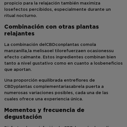
propicio para la relajación también maximiza
los
efectos percibidos
, especialmente durante un
ritual nocturno.
Combinación con otras plantas
relajantes
La combinación del
CBD
con
plantas como
la
manzanilla
,
la melisa
o
el tilo
refuerza
en ocasiones
su
efecto calmante
. Estos ingredientes combinan bien
tanto a nivel gustativo como en cuanto a los
beneficios
que aportan
.
Una proporción equilibrada entre
flores de
CBD
y
plantas complementarias
abre
la puerta a
numerosas variaciones posibles, cada una de las
cuales ofrece una experiencia única.
Momentos y frecuencia de
degustación