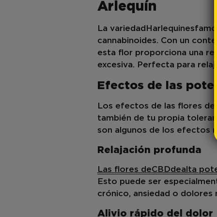
Arlequín
La variedad
Harlequin
es
famos
cannabinoides. Con un conten
esta flor proporciona una re
excesiva. Perfecta para relajar
Efectos de las pote
Los efectos de las flores d
también de tu propia tolera
son algunos de los efectos
Relajación profunda
Las flores de
CBD
de
alta pot
Esto puede ser especialment
crónico, ansiedad o dolores 
Alivio rápido del dolor