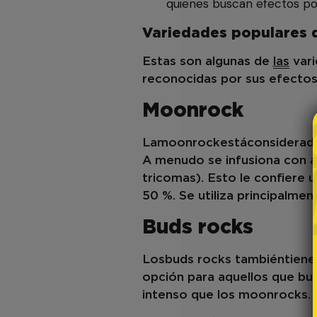
quienes buscan efectos po
Variedades populares 
Estas son algunas de
las
var
reconocidas por sus efectos 
Moonrock
La
moonrock
está
considerad
A menudo se infusiona con a
tricomas). Esto le confiere
50 %. Se utiliza principalmen
Buds rocks
Los
buds rocks
también
tiene
opción para aquellos que bu
intenso que los moonrocks. 