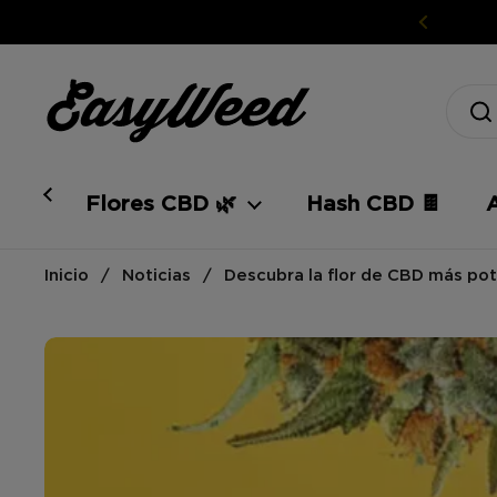
Ir al contenido
Flores CBD 🌿
Hash CBD 🍫
Inicio
/
Noticias
/
Descubra la flor de CBD más po