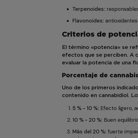
Terpenoides
responsables
:
Flavonoides
antioxidantes 
:
Criterios de potenci
El término «potencia» se refi
efectos que se perciben. A c
evaluar la potencia de una f
Porcentaje de cannabid
Uno de los primeros indicado
contenido en cannabidiol. Lo
5 % - 10 %
Efecto ligero, a
:
10 % - 20 %
Buen equilibri
:
Más del 20 %
fuerte impac
: