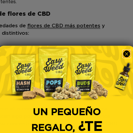
tentes.
de flores de CBD
iedades de
flores de CBD más potentes
y
distintivos:
a como una de
las flores de CBD más potentes
.
ceite de CBD y se recubre con kief (rico en
 un contenido de CBD que puede alcanzar hasta el
te con fines terapéuticos intensos.
n
un alto contenido en CBD. Son una buena
UN PEQUEÑO
scan algo potente, pero ligeramente menos
¿TE
Su concentración suele rondar el 30 % de CBD.
REGALO,