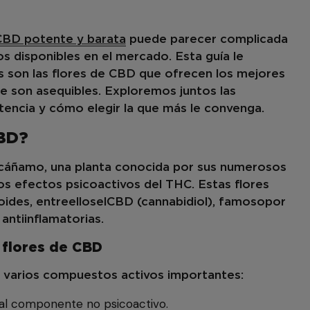
 CBD potente y barata
puede parecer complicada
s disponibles en el mercado. Esta guía le
 son las flores de CBD que ofrecen los mejores
ue son asequibles. Exploremos juntos las
tencia y cómo elegir la que más le convenga.
CBD?
 cáñamo, una planta conocida por sus numerosos
los efectos psicoactivos del THC. Estas flores
oides, entre
ellos
el
CBD (cannabidiol)
, famoso
por
antiinflamatorias.
 flores de CBD
 varios compuestos activos importantes:
al componente no psicoactivo.