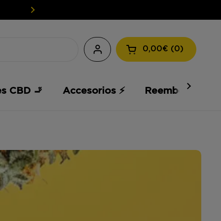
EASY WEED: TU CBD A PRECIOS 
0,00€
0
Abrir la cesta
es CBD 🚬
Accesorios ⚡️
Reembolso 💸