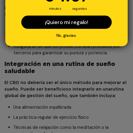
Para sacar el máximo partido al CBD para dormir, es
minutos
segundos
fundamental elegir un
producto de alta calidad
:
¡Quiero mi regalo!
Optar por productos procedentes de fuentes fiables
Comprobar la concentración de CBD
No, gracias.
Asegurarse de que los productos sean probados por
terceros para garantizar su pureza y potencia.
Integración en una rutina de sueño
saludable
El CBD no debería ser el único método para mejorar el
sueño. Puede ser beneficioso integrarlo en una
rutina
global de gestión del sueño
, que también incluya:
Una alimentación equilibrada
La práctica regular de ejercicio físico
Técnicas de relajación como la meditación o la