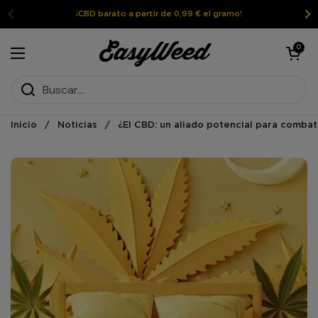
Ir al contenido
¡CBD barato a partir de 0,99 € el gramo!
Abrir la ces
0
Abrir el menú
Inicio
/
Noticias
/
¿El CBD: un aliado potencial para combat