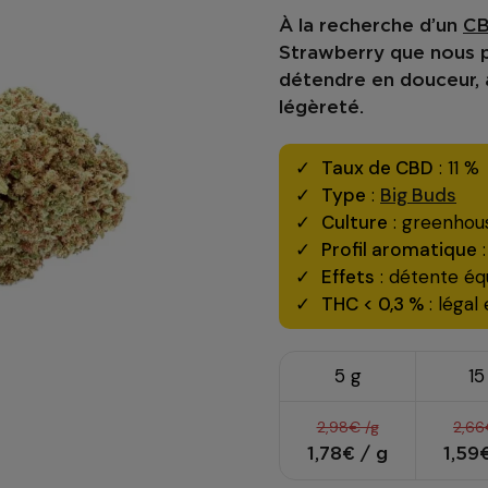
À la recherche d’un
CB
Strawberry
que nous 
détendre en douceur, a
légèreté.
Taux de CBD
: 11 %
Type
:
Big Buds
Culture
: greenhou
Profil aromatique
:
Effets
: détente équ
THC < 0,3 %
: légal
5 g
15
2,98€ /g
2,66
1,78€ / g
1,59