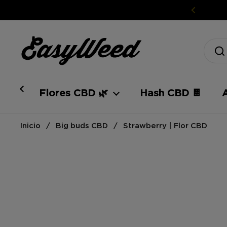
Ir al contenido
Flores CBD 🌿
Hash CBD 🍫
Inicio
/
Big buds CBD
/
Strawberry | Flor CBD