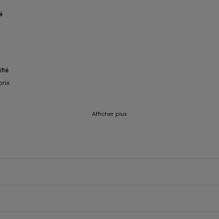
é
fié
prix
Afficher plus