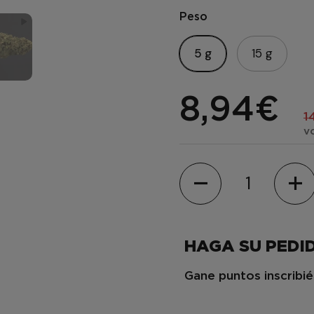
Peso
5 g
15 g
8,94€
1
v
Cantidad
HAGA SU PEDI
Gane puntos inscrib