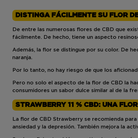
DISTINGA FÁCILMENTE SU FLOR D
De entre
las
numerosas
flores de CBD
que exist
fácilmente. De hecho, tiene
un aspecto resinos
Además, la flor se distingue por su color. De he
naranja.
Por lo tanto, no hay riesgo de que los aficiona
Pero no solo el aspecto de la
flor de CBD
la ha
consumidores un sabor dulce similar al de la fre
STRAWBERRY 11 % CBD: UNA FLOR
La flor de CBD Strawberry se recomienda par
ansiedad
y la
depresión
. También mejora la act