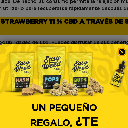
culos. De hecho, su consumo permite la
relajación m
n utilizarlo para recuperarse rápidamente después d
L STRAWBERRY 11 % CBD A TRAVÉS DE
posibilidades de uso
. Puedes disfrutar de sus benef
sibilidad de incorporar la flor a alguna de sus prep
n puede beneficiarse de las propiedades de la
ROYA
interior. Es el resultado de una técnica de
hibridació
UN PEQUEÑO
u evolución. El cultivo interior permite obtener una 
rresponde con el contenido exigido por las normas v
¿TE
REGALO,