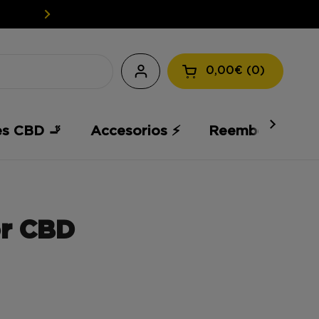
EASY WEED: TU CBD A PRECIOS 
0,00€
0
Abrir la cesta
es CBD 🚬
Accesorios ⚡️
Reembolso 💸
or CBD