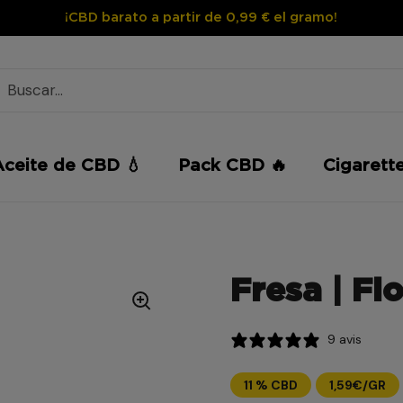
¡CBD barato a partir de 0,99 € el gramo!
Aceite de CBD 💧
Pack CBD 🔥
Cigarett
Fresa | Fl
9 avis
11 % CBD
1,59€/GR