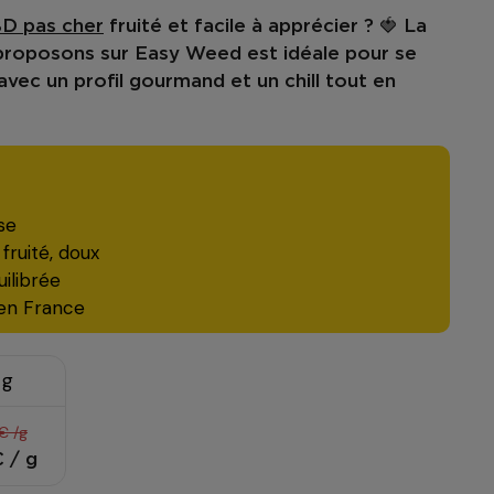
D pas cher
fruité et facile à apprécier ? 🍓 La
proposons sur
Easy Weed
est idéale pour se
vec un profil gourmand et un chill tout en
se
 fruité, doux
ilibrée
 en France
 g
€ /g
€ / g