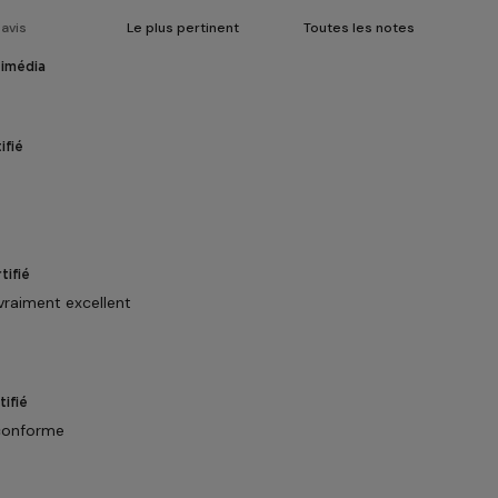
timédia
ifié
tifié
vraiment excellent
ifié
 conforme