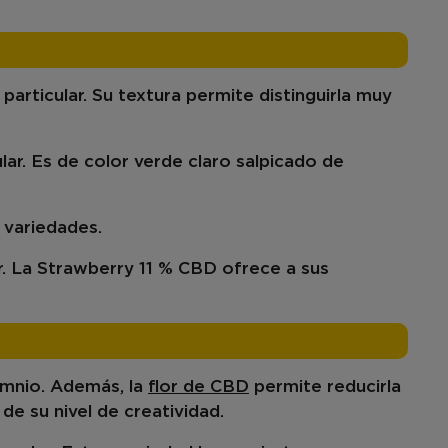
articular. Su textura permite distinguirla muy
ular. Es de color verde claro salpicado de
s variedades.
r. La Strawberry 11 % CBD ofrece a sus
S
omnio
. Además, la
flor de CBD
permite reducir
la
de su nivel de creatividad.