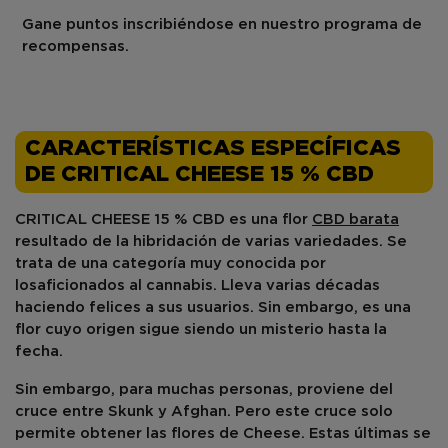
Gane puntos inscribiéndose en nuestro programa de
recompensas.
CARACTERÍSTICAS ESPECÍFICAS
DE CRITICAL CHEESE 15 % CBD
CRITICAL CHEESE 15 % CBD es una flor
CBD barata
resultado
de la hibridación de varias variedades
. Se
trata de una categoría muy conocida por
los
aficionados al cannabis
. Lleva varias décadas
haciendo
felices
a sus usuarios. Sin embargo, es una
flor cuyo
origen
sigue siendo un
misterio
hasta la
fecha.
Sin embargo, para muchas personas, proviene del
cruce
entre
Skunk
y
Afghan
. Pero este cruce solo
permite obtener las flores de Cheese. Estas últimas se