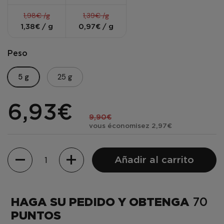
1,98€ /g
1,39€ /g
1,38€ / g
0,97€ / g
Peso
5 g
25 g
6,93€
9,90€
vous économisez 2,97€
Cantidad
Añadir al carrito
HAGA SU PEDIDO Y OBTENGA
70
PUNTOS