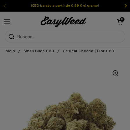
Ir al contenido
¡CBD barato a partir de 0,99 € el gramo!
Abrir la ces
0
Abrir el menú
Inicio
/
Small Buds CBD
/
Critical Cheese | Flor CBD