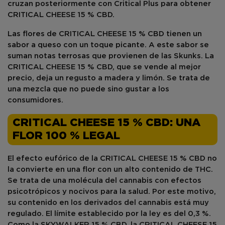
cruzan posteriormente con
Critical
Plus para obtener
CRITICAL CHEESE 15 % CBD.
Las flores de CRITICAL CHEESE 15 % CBD tienen un
sabor a
queso
con un
toque picante
. A este sabor se
suman notas
terrosas
que provienen de las Skunks. La
CRITICAL CHEESE 15 % CBD, que se vende al mejor
precio, deja un
regusto
a madera y limón. Se trata de
una mezcla que no puede sino gustar a los
consumidores.
CRITICAL CHEESE 15 % CBD: UNA
FLOR 100 % LEGAL
El efecto eufórico de la CRITICAL CHEESE 15 % CBD no
la convierte en una flor con un alto contenido de THC.
Se trata de una
molécula del cannabis
con efectos
psicotrópicos
y nocivos para la salud. Por este motivo,
su contenido en los derivados del cannabis está muy
regulado
. El límite establecido por la ley es del 0,3 %.
Como la
SKYWALKER 15 % CBD
, la CRITICAL CHEESE 15