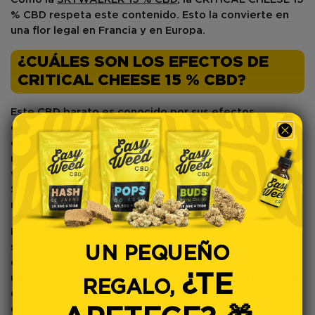
% CBD respeta este contenido. Esto la convierte en
una flor legal en Francia y en Europa.
¿CUÁLES SON LOS EFECTOS DE
CRITICAL CHEESE 15 % CBD?
Este CBD barato es conocido por sus efectos
eufóricos
y
estimulantes
. Por lo tanto, se puede
consumir durante el día. Esta cualidad se debe al
método de
cultivo ecológico
del que proceden las
variedades.
No
se utilizan
pesticidas
para su cultivo.
Son flores de cáñamo totalmente
naturales
. Además,
no se añaden conservantes para su conservación.
Para beneficiarse de los efectos de las flores de CBD,
se recomienda
conservarlas
adecuadamente. De lo
UN PEQUEÑO
contrario, podrían perder todas sus propiedades. Para
¿TE
una mejor conservación, el envase debe cerrarse bien
REGALO,
después de cada uso. Además, debe guardarse en una
caja bien cerrada y colocarse en un
lugar fresco
. De