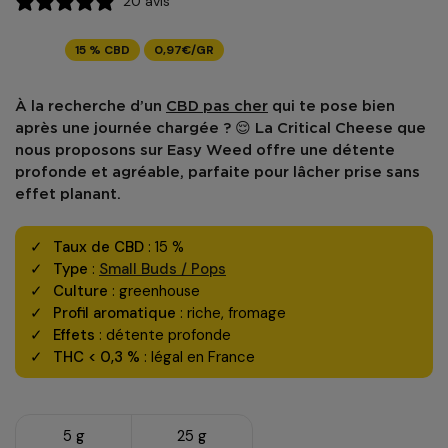
20 avis
15 % CBD
0,97€/GR
À la recherche d’un
CBD pas cher
qui te pose bien
après une journée chargée ? 😌 La
Critical Cheese
que
nous proposons sur
Easy Weed
offre une détente
profonde et agréable, parfaite pour lâcher prise sans
effet planant.
Taux de CBD
: 15 %
Type
:
Small Buds / Pops
Culture
: greenhouse
Profil aromatique
: riche, fromage
Effets
: détente profonde
THC < 0,3 %
: légal en France
5 g
25 g