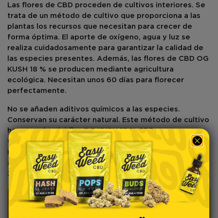
Las flores de CBD proceden de
cultivos interiores
. Se
trata de un método de cultivo que proporciona a las
plantas los recursos que necesitan para crecer de
forma óptima. El aporte de
oxígeno
, agua y luz se
realiza cuidadosamente para garantizar la calidad de
las especies presentes. Además, las flores de CBD OG
KUSH 18 % se producen mediante
agricultura
ecológica
. Necesitan unos 60 días para florecer
perfectamente.
No se añaden aditivos químicos a las especies.
Conservan su carácter natural. Este método de cultivo
hace que la mini flor OG KUSH 18 % CBD sea una
variedad de
muy buena calidad
. Esto justifica los
múltiples premios que ha recibido a lo largo de los
años. Ganó la High Times Cannabis Cup en 2007 y
2009.
¿CÓMO DISFRUTAR DE LOS
BENEFICIOS DE L’OG KUSH 18 %