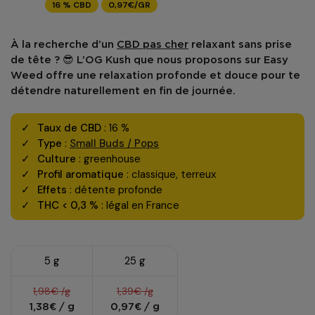
16 % CBD
0,97€/GR
À la recherche d’un
CBD pas cher
relaxant sans prise
de tête ? 😎 L’
OG Kush
que nous proposons sur
Easy
Weed
offre une relaxation profonde et douce pour te
détendre naturellement en fin de journée.
Taux de CBD
: 16 %
Type
:
Small Buds / Pops
Culture
: greenhouse
Profil aromatique
: classique, terreux
Effets
: détente profonde
THC < 0,3 %
: légal en France
5 g
25 g
1,98€ /g
1,39€ /g
1,38€ / g
0,97€ / g