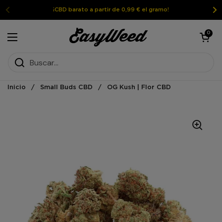
Ir al contenido
¡CBD barato a partir de 0,99 € el gramo!
Abrir la ces
0
Abrir el menú
Inicio
/
Small Buds CBD
/
OG Kush | Flor CBD