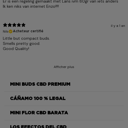
Er is een regeling gemaakt met Lans ivm 80gr van iets anders
Ik ken niks van internet Enzo!!!!
il y a 1 an
Nils
Acheteur certifié
Little but compact buds.
Smells pretty good.
Good Quality!
Afficher plus
MINI BUDS CBD PREMIUM
CÁÑAMO 100 % LEGAL
OG
Kush
MINI FLOR CBD BARATA
OG
Kush
LOS EFECTOS DEL CBD