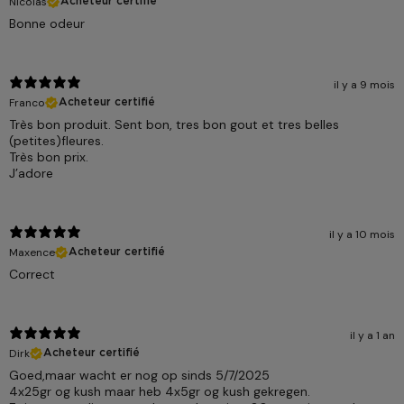
Nicolas
Acheteur certifié
Bonne odeur
il y a 9 mois
Franco
Acheteur certifié
Très bon produit. Sent bon, tres bon gout et tres belles
(petites)fleures.
Très bon prix.
J’adore
il y a 10 mois
Maxence
Acheteur certifié
Correct
il y a 1 an
Dirk
Acheteur certifié
Goed,maar wacht er nog op sinds 5/7/2025
4x25gr og kush maar heb 4x5gr og kush gekregen.