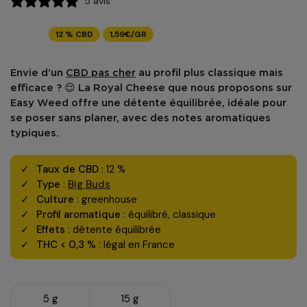
5 avis
12 % CBD
1,59€/GR
Envie d’un
CBD pas cher
au profil plus classique mais
efficace ? 😌 La
Royal Cheese
que nous proposons sur
Easy Weed
offre une détente équilibrée, idéale pour
se poser sans planer, avec des notes aromatiques
typiques.
Taux de CBD
: 12 %
Type
:
Big Buds
Culture
: greenhouse
Profil aromatique
: équilibré, classique
Effets
: détente équilibrée
THC < 0,3 %
: légal en France
5 g
15 g