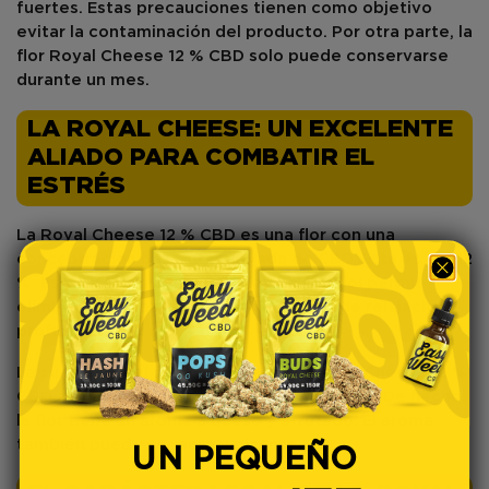
fuertes. Estas precauciones tienen como objetivo
evitar la contaminación del producto. Por otra parte, la
flor Royal Cheese 12 % CBD solo puede conservarse
durante un mes.
LA ROYAL CHEESE: UN EXCELENTE
ALIADO PARA COMBATIR EL
ESTRÉS
La Royal Cheese 12 % CBD es una flor con una
concentración
bastante elevada
de CBD. Esta es del 12
%. Esta alta concentración de cannabidiol permite
eliminar el
estrés
y alcanzar un estado de relajación
profunda.
La suavidad y el fuerte aroma de
la Royal Cheese
12 %
CBD son elementos que incitan al consumo. De hecho,
la flor tiene un aroma a queso y afrutado. El aroma
también puede ser acre y picante.
UN PEQUEÑO