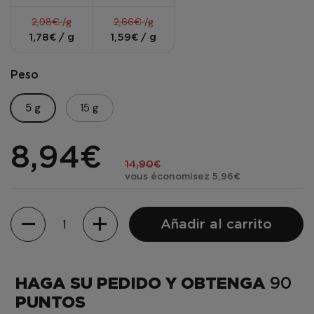
2,98€ /g
2,66€ /g
1,78€ / g
1,59€ / g
Peso
5 g
15 g
8,94€
14,90€
vous économisez 5,96€
Cantidad
Añadir al carrito
HAGA SU PEDIDO Y OBTENGA
90
PUNTOS