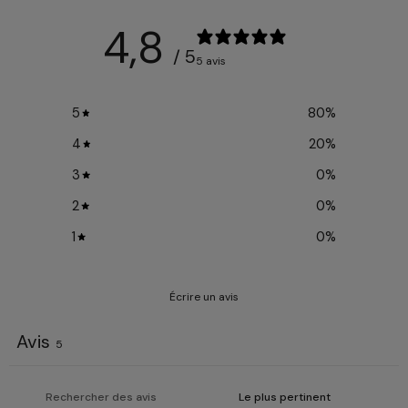
4,8
/ 5
5 avis
5
80
%
4
20
%
3
0
%
2
0
%
1
0
%
Écrire un avis
Avis
5