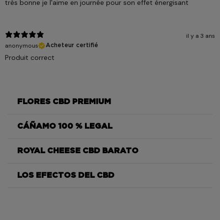
très bonne je l'aime en journée pour son effet énergisant
il y a 3 ans
anonymous
Acheteur certifié
Produit correct
FLORES CBD PREMIUM
CÁÑAMO 100 % LEGAL
Royal Cheese
ROYAL CHEESE CBD BARATO
Royal Cheese
LOS EFECTOS DEL CBD
Royal Cheese
Royal Cheese
Royal