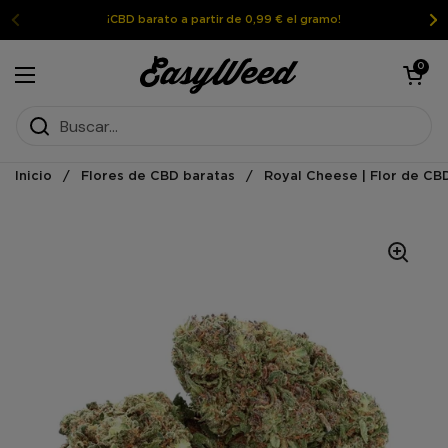
Ir al contenido
¡CBD barato a partir de 0,99 € el gramo!
Abrir la ces
0
Abrir el menú
Inicio
/
Flores de CBD baratas
/
Royal Cheese | Flor de CB