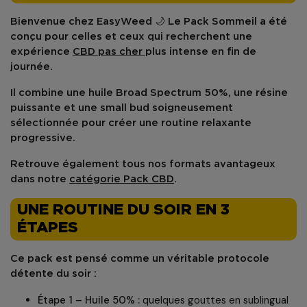
Bienvenue chez
EasyWeed
🌙 Le
Pack Sommeil
a été
conçu pour celles et ceux qui recherchent une
expérience
CBD pas cher
plus intense
en fin de
journée.
Il combine une
huile Broad Spectrum 50%
, une
résine
puissante
et une
small bud soigneusement
sélectionnée
pour créer une routine relaxante
progressive.
Retrouve également tous nos formats avantageux
dans notre
catégorie Pack CBD
.
UNE ROUTINE DU SOIR EN 3
ÉTAPES
Ce pack est pensé comme un véritable
protocole
détente du soir
:
Étape 1 – Huile 50% :
quelques gouttes en sublingual