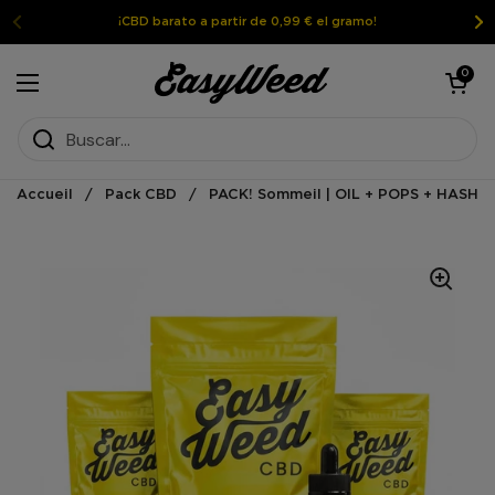
Ir al contenido
¡CBD barato a partir de 0,99 € el gramo!
Abrir la ces
0
Abrir el menú
Accueil
/
Pack CBD
/
PACK! Sommeil | OIL + POPS + HASH