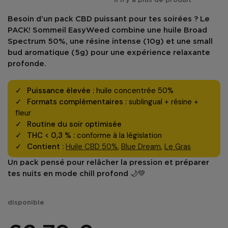
Il n'y a plus de produit
Besoin d’un
pack CBD puissant
pour tes soirées ? Le
PACK! Sommeil EasyWeed
combine une
huile Broad
Spectrum 50%
, une
résine intense (10g)
et une
small
bud aromatique (5g)
pour une expérience relaxante
profonde.
Puissance élevée :
huile concentrée 50%
Formats complémentaires :
sublingual + résine +
fleur
Routine du soir optimisée
THC < 0,3 % :
conforme à la législation
Contient :
Huile CBD 50%
,
Blue Dream
,
Le Gras
Un pack pensé pour relâcher la pression et préparer
tes nuits en mode chill profond 🌙💚
disponible