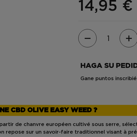
14,95 
Cantidad
HAGA SU PEDI
Gane puntos inscrib
NE CBD OLIVE EASY WEED ?
partir de
chanvre européen cultivé sous serre
, séle
on repose sur un
savoir-faire traditionnel
visant à pré