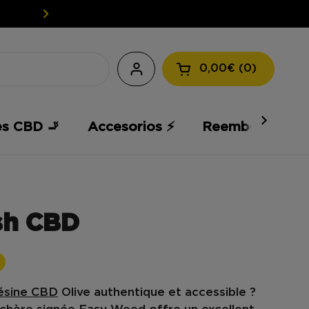
EASY WEED: TU CBD A PRECIOS 
0,00€
0
Abrir la cesta
es CBD 🚬
Accesorios ⚡️
Reembolso 💸
sh CBD
ésine CBD
Olive
authentique et accessible ?