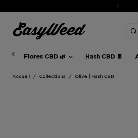
Ir al contenido
Flores CBD 🌿
Hash CBD 🍫
Accueil
/
Collections
/
Olive | Hash CBD