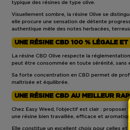
typique des résines de type olive.
Visuellement sombre, la résine Olive se disting
elle procure une
sensation de détente progres
authentique
mêle des notes
herbacées, terreu
UNE RÉSINE CBD 100 % LÉGALE E
La
résine CBD Olive
respecte la réglementation
peut être consommée en toute sérénité, sans 
Sa
forte concentration en CBD
permet de profi
maîtrisée et équilibrée.
UNE RÉSINE CBD AU MEILLEUR RAP
Chez
Easy Weed
, l’objectif est clair : proposer
une
résine bien travaillée, efficace et aromatiq
Elle constitue un excellent choix pour celles e