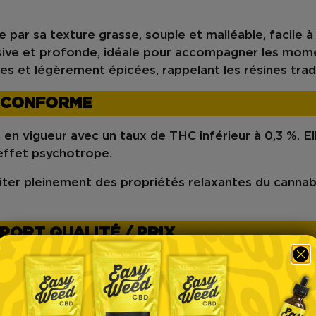
ue par sa
texture grasse, souple et malléable
, facile 
sive et profonde
, idéale pour accompagner les mome
ses et légèrement épicées
, rappelant les résines trad
T CONFORME
 en vigueur avec un
taux de THC inférieur à 0,3 %
. E
effet psychotrope.
ter pleinement des propriétés relaxantes du cannab
PORT QUALITÉ / PRIX
 du
CBD de qualité
à un
prix accessible
. La
résine CBD
ue
, sans compromis sur l’essentiel.
t ceux qui recherchent un
hash CBD pas cher
, fiable 