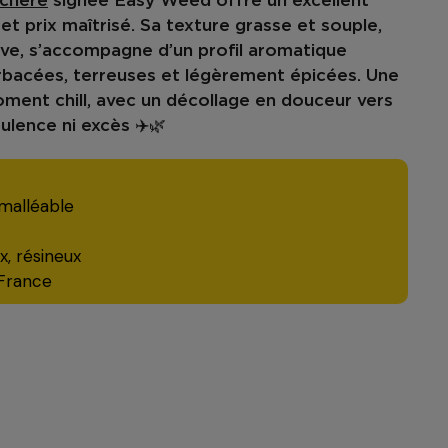
chère
signée Easy Weed offre un excellent
et
prix maîtrisé
. Sa texture grasse et souple,
live, s’accompagne d’un
profil aromatique
rbacées, terreuses et légèrement épicées
. Une
oment chill, avec un
décollage en douceur vers
bulence ni excès ✈️🌿
 malléable
x, résineux
 France