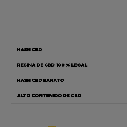
HASH CBD
RESINA DE CBD 100 % LEGAL
résine CBD Olive Easy Weed
HASH CBD BARATO
résine CBD Olive Easy Weed
ALTO CONTENIDO DE CBD
rápidament
résine CBD Olive Easy Weed