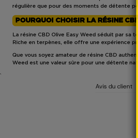
régulière que pour des moments de détente po
POURQUOI CHOISIR LA RÉSINE CB
La
résine CBD Olive Easy Weed
séduit par sa
t
Riche en
terpènes
, elle offre une expérience p
Que vous soyez amateur de
résine CBD authen
Weed
est une valeur sûre pour une
détente nat
`
Avis du client