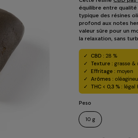
Cette
résine
CBD pas 
équilibre entre
qualité
typique des résines o
profond
aux
notes he
valeur sûre pour un m
la relaxation
, sans tur
CBD
: 28 %
Texture
: grasse &
Effritage
: moyen
Arômes
: oléagineu
THC < 0,3 %
: légal
Peso
10 g