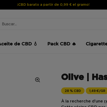
¡CBD barato a partir de 0,99 € el gramo!
Aceite de CBD 💧
Pack CBD 🔥
Cigarett
Olive | Ha
28 % CBD
1,49 €/GR
À la recherche d’une
r