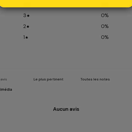
4
0
%
3
0
%
2
0
%
1
0
%
timédia
Aucun avis