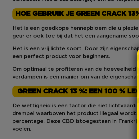
HOE GEBRUIK JE GREEN CRACK 13
Het is een goedkope hennepbloem die
u plezie
geur
er ook toe bij dat het een
aangename
soo
Het is een vrij
lichte
soort. Door zijn eigensch
een
perfect
product
voor beginners
.
Om optimaal te profiteren van de hoeveelheid
verdampen is een manier om van de eigenschap
GREEN CRACK 13 %: EEN 100 % L
De wettigheid
is een factor die niet lichtvaar
drempel waarboven het product illegaal wordt
percentage. Deze CBD is
toegestaan in Frankrij
voelen.