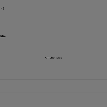
fié
ifié
Afficher plus