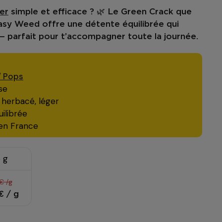
er
simple et efficace ? 🌿 Le
Green Crack
que
asy Weed
offre une détente équilibrée qui
— parfait pour t’accompagner toute la journée.
/ Pops
se
 herbacé, léger
ilibrée
 en France
 g
€ /g
€ / g