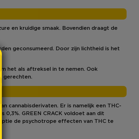
e zure en kruidige smaak. Bovendien draagt de
rden geconsumeerd. Door zijn
lichtheid
is het
het als aftreksel in te nemen. Ook
uw
gerechten
.
an cannabisderivaten. Er is namelijk een THC-
 is 0,3%. GREEN CRACK voldoet aan dit
umptie de psychotrope effecten van THC te