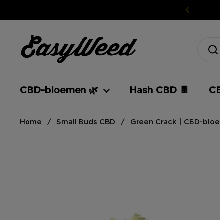
Ga naar inhoud
CBD-bloemen 🌿
Hash CBD 🍫
CB
Home
/
Small Buds CBD
/
Green Crack | CBD-blo