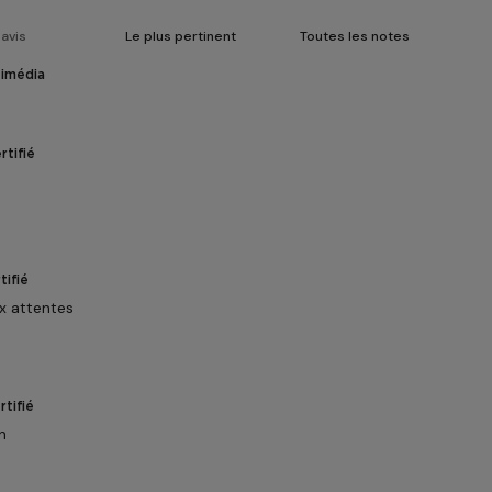
timédia
rtifié
tifié
x attentes
tifié
n