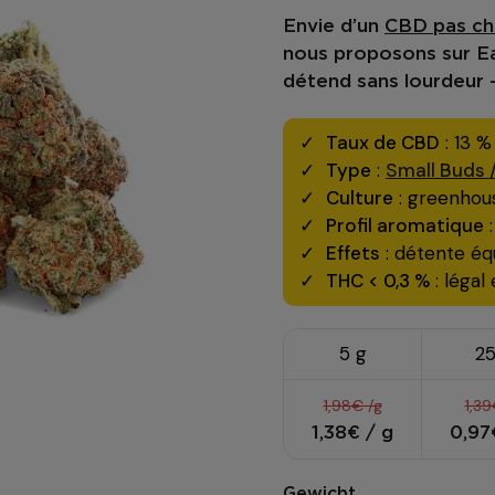
Envie d’un
CBD pas ch
nous proposons sur
E
détend sans lourdeur 
Taux de CBD
: 13 %
Type
:
Small Buds 
Culture
: greenhou
Profil aromatique
:
Effets
: détente équ
THC < 0,3 %
: légal
5 g
25
1,98€ /g
1,39
1,38€ / g
0,97
Gewicht