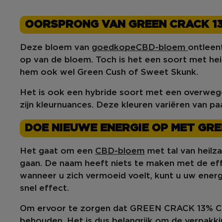
OORSPRONG VAN GREEN CRACK 1
Deze
bloem van
goedkope
CBD-bloem
ontleen
op van de bloem. Toch is het een soort met
he
hem ook wel
Green Cush
of
Sweet Skunk
.
Het is
ook
een
hybride
soort met een overwe
zijn
kleurnuances
. Deze kleuren variëren van pa
DOE NIEUWE ENERGIE OP MET GRE
Het gaat om een
CBD-bloem
met
tal van heil
gaan. De naam heeft niets te maken met de eff
wanneer u zich vermoeid voelt, kunt u uw
energ
snel effect.
Om ervoor te zorgen dat GREEN CRACK 13% CBD
behouden
. Het is dus belangrijk om de verpakki