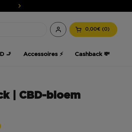
EASY WEED: UW CBD TEGEN EEN L
0,00€
0
Winkelmandje ope
D 🚬
Accessoires ⚡️
Cashback 💸
ck | CBD-bloem