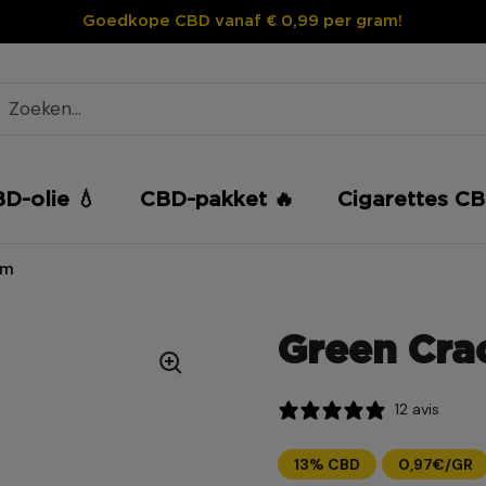
Goedkope CBD vanaf € 0,99 per gram!
D-olie 💧
CBD-pakket 🔥
Cigarettes CB
em
Green Cra
12 avis
13% CBD
0,97€/GR