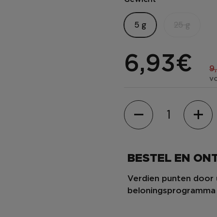
5 g
25 g
6,93€
9
v
Hoeveelheid
BESTEL EN O
Verdien punten door 
beloningsprogramma