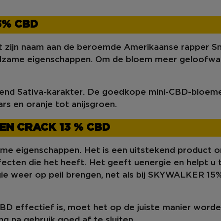
3% CBD
t zijn naam aan de beroemde Amerikaanse rapper
S
ilzame eigenschappen
. Om de bloem meer
geloofwa
gend
Sativa-karakter
. De goedkope mini-CBD-bloem
ars en oranje tot anijsgroen.
EN CRACK 13 % CBD
zame eigenschappen
. Het is een uitstekend product
ecten die het heeft. Het geeft u
energie
en helpt
u
ie
weer op peil brengen, net als bij
SKYWALKER 15
 effectief is, moet het op de juiste manier wor
ng na gebruik goed af te sluiten.