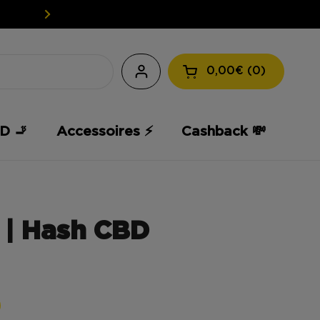
EASY WEED: UW CBD TEGEN EEN L
0,00€
0
Winkelmandje ope
D 🚬
Accessoires ⚡️
Cashback 💸
 | Hash CBD