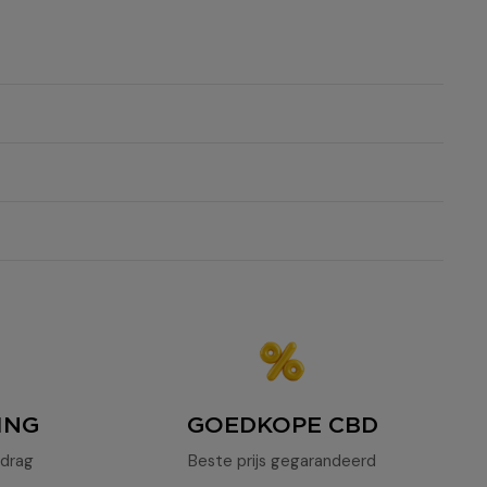
en
ING
GOEDKOPE CBD
drag
Beste prijs gegarandeerd