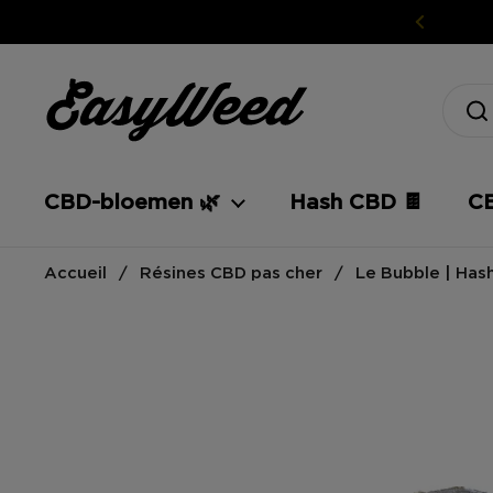
Ga naar inhoud
CBD-bloemen 🌿
Hash CBD 🍫
CB
Accueil
/
Résines CBD pas cher
/
Le Bubble | Has