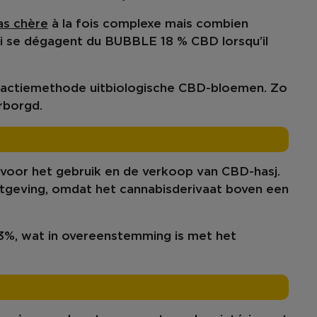
s chère
à la fois complexe mais combien
i se dégagent du BUBBLE 18 % CBD lorsqu’il
ractiemethode uit
biologische CBD-bloemen
. Zo
arborgd.
s voor het gebruik en de verkoop van
CBD-hasj
.
tgeving
, omdat het cannabisderivaat boven een
3%, wat in overeenstemming is met het