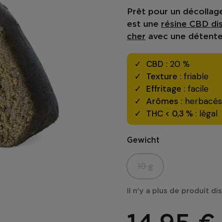
Prêt pour un décollage
est une
résine CBD di
cher
avec une détente
CBD
: 20 %
Texture
: friable
Effritage
: facile
Arômes
: herbacés
THC < 0,3 %
: légal
Gewicht
10 g
Il n'y a plus de produit d