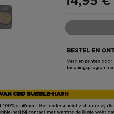
14,95 
BESTEL EN O
Verdien punten door 
beloningsprogramma
VAN CBD BUBBLE-HASH
t 100% stuifmeel. Het onderscheidt zich door zijn
li
ble-hasj bij contact met warmte de illusie wekt dat