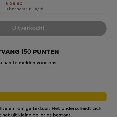
€
€ 29,90
u bespaart € 14,95
Uitverkocht
NTVANG
150
PUNTEN
u aan te melden voor ons
chte
en
romige
textuur
. Het onderscheidt zich
 het uit
kleine belletjes
bestaat.