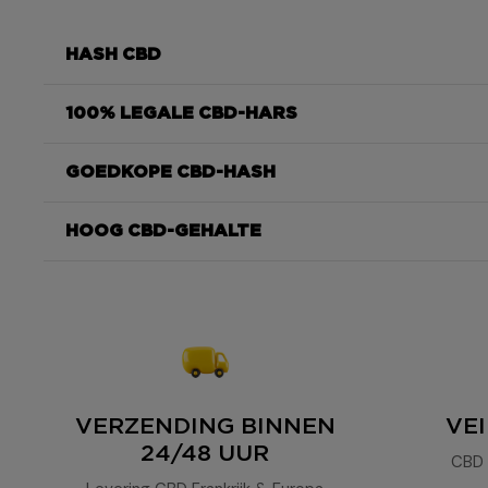
HASH CBD
100% LEGALE CBD-HARS
Le Bubble
GOEDKOPE CBD-HASH
Le Bubble
HOOG CBD-GEHALTE
Bubble CBD
De
Le Bubble
van
VERZENDING BINNEN
VEI
24/48 UUR
CBD 