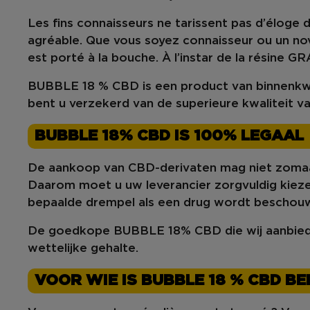
Les fins connaisseurs ne tarissent pas d’éloge 
agréable. Que vous soyez connaisseur ou un novi
est porté à la bouche. À l’instar de la résine
GR
BUBBLE 18 % CBD is een product van binnenkw
bent u verzekerd van de superieure kwaliteit
BUBBLE 18% CBD IS 100% LEGAAL
De aankoop van CBD-derivaten mag niet zomaar 
Daarom moet u uw leverancier zorgvuldig kiez
bepaalde drempel als een drug wordt beschou
De goedkope BUBBLE 18% CBD die wij aanbieden
wettelijke gehalte.
VOOR WIE IS BUBBLE 18 % CBD B