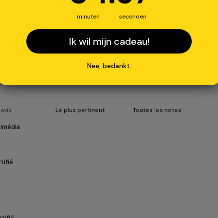
3
13
%
minuten
seconden
2
13
%
1
0
%
Ik wil mijn cadeau!
Nee, bedankt.
timédia
tifié