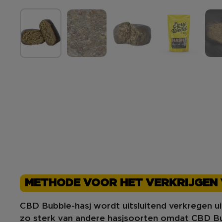
METHODE VOOR HET VERKRIJGEN 
CBD Bubble-hasj wordt uitsluitend verkregen ui
zo sterk van andere hasjsoorten omdat CBD Bub