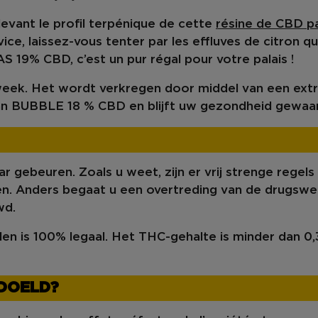
devant le
profil terpénique
de cette
résine de
CBD pa
ce, laissez-vous tenter par les effluves de
citron
qu
AS 19% CBD
, c’est un pur
régal
pour votre palais !
eek. Het wordt verkregen door middel van een ext
 van BUBBLE 18 % CBD en blijft uw gezondheid gewa
gebeuren. Zoals u weet, zijn er vrij strenge regel
en. Anders begaat u een overtreding van de
drugswe
wd.
 is 100% legaal. Het THC-gehalte is minder dan 0,
EDOELD?