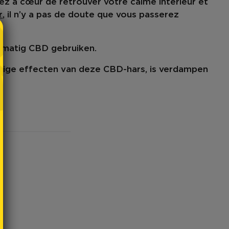
ez à cœur de retrouver votre calme intérieur et
r
, il n’y a pas de doute que vous passerez
lmatig CBD gebruiken
.
stige effecten van deze CBD-hars, is verdampen