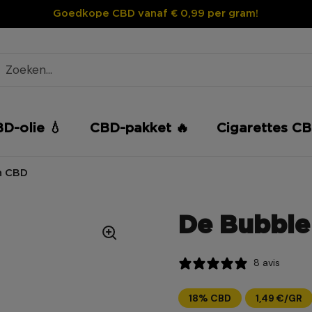
Goedkope CBD vanaf € 0,99 per gram!
D-olie 💧
CBD-pakket 🔥
Cigarettes CB
h CBD
De Bubble
8 avis
18% CBD
1,49 €/GR