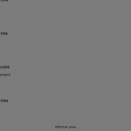
tifié
tifié
rtifié
orrect
tifié
Afficher plus