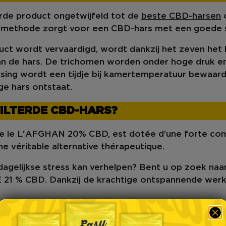
rde product ongetwijfeld tot
de
beste CBD-harsen
e methode zorgt voor een CBD-hars
met een
goede
ct wordt vervaardigd, wordt dankzij het zeven het 
an de hars. De
trichomen
worden onder hoge druk en
ssing wordt een tijdje bij kamertemperatuur bewaa
ge hars ontstaat.
ILTERDE CBD-HARS?
e le L'AFGHAN 20% CBD, est dotée d’une
forte con
ne véritable
alternative thérapeutique
.
agelijkse
stress
kan
verhelpen
? Bent u op zoek naa
 21 % CBD
. Dankzij de krachtige ontspannende werki
EGAAL.