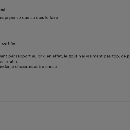
fié
s je pense que sa dois le faire
 certifié
nt par rapport au prix, en effet, le goût n'ai vraiment pas top, de p
in matin.
nder je choisirais autre chose.