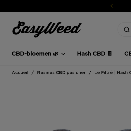
Ga naar inhoud
CBD-bloemen 🌿
Hash CBD 🍫
CB
Accueil
/
Résines CBD pas cher
/
Le Filtré | Hash