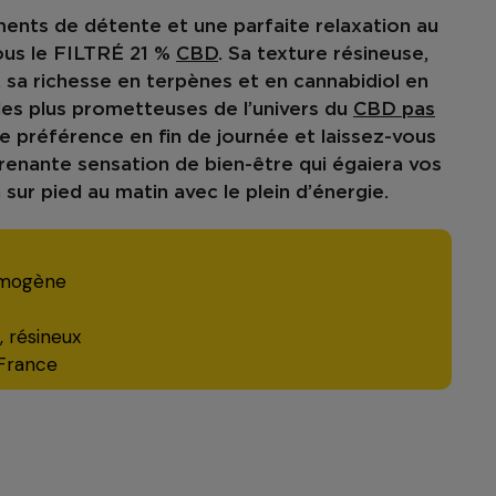
ents de détente et une parfaite relaxation au
ous le FILTRÉ 21 %
CBD
. Sa
texture résineuse
,
,
sa richesse en terpènes
et en cannabidiol en
 les plus prometteuses de l’univers du
CBD pas
préférence en fin de journée et laissez-vous
prenante
sensation de bien-être
qui égaiera vos
 sur pied au matin avec le plein d’énergie.
omogène
, résineux
 France