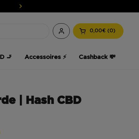
EASY WEED: UW CBD TEGEN EEN L
0,00€
0
Winkelmandje ope
D 🚬
Accessoires ⚡️
Cashback 💸
rde | Hash CBD