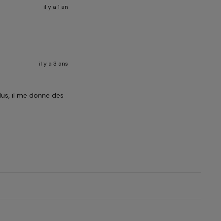
il y a 1 an
il y a 3 ans
lus, il me donne des