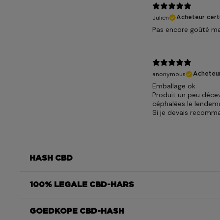
Julien
Acheteur certi
Pas encore goûté mai
anonymous
Acheteur
Emballage ok
Produit un peu déceva
céphalées le lendema
Si je devais recomma
HASH CBD
100% LEGALE CBD-HARS
Le Filtré wordt
GOEDKOPE CBD-HASH
Le Filtré