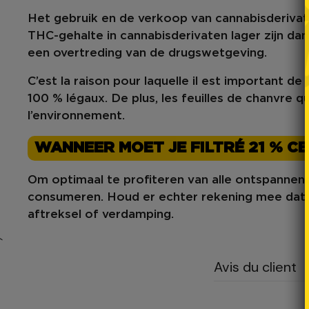
Het gebruik en de verkoop van cannabisderivate
THC-gehalte in
cannabisderivaten lager zijn da
een overtreding van de
drugswetgeving
.
C’est la raison pour laquelle il est important de
100 % légaux
. De plus, les feuilles de chanvre
l’environnement.
WANNEER MOET JE FILTRÉ 21 % C
Om optimaal te profiteren van alle
ontspannen
consumeren. Houd er echter rekening mee dat 
aftreksel of verdamping.
`
Avis du client