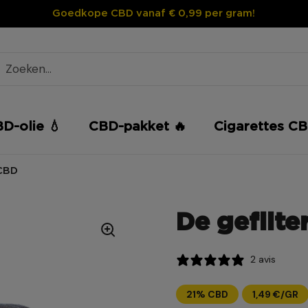
Goedkope CBD vanaf € 0,99 per gram!
D-olie 💧
CBD-pakket 🔥
Cigarettes CB
 CBD
De gefilte
2 avis
21% CBD
1,49 €/GR