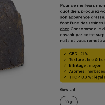
Pour de meilleurs mom
quotidien, procurez-v
son apparence grasse
font l’une des résines
cher.
Consommez-le de 
envahir par cette sur
nuits et vous remettra
CBD
: 21 %
Texture
: fine & h
Effritage
: moyen
Arômes
: herbacés
THC < 0,3 %
: légal
Gewicht
10 g