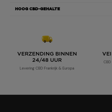
HOOG CBD-GEHALTE
gefilterde CBD
De
Le Filtré
van
VERZENDING BINNEN
VEI
24/48 UUR
CBD 
Levering CBD Frankrijk & Europa