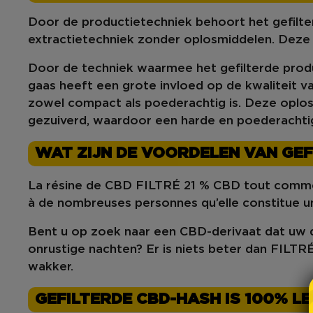
Door de productietechniek behoort het gefilte
extractietechniek zonder oplosmiddelen. Dez
Door de techniek waarmee het gefilterde produ
gaas
heeft een grote invloed op de kwaliteit v
zowel compact als
poederachtig
is. Deze oplo
gezuiverd, waardoor een harde en poederachti
WAT ZIJN DE VOORDELEN VAN GEF
La résine de CBD FILTRÉ 21 % CBD tout comm
à de nombreuses personnes qu’elle constitue u
Bent u op zoek naar een CBD-derivaat dat
uw
d
onrustige nachten? Er is niets beter dan
FILTRÉ
wakker.
GEFILTERDE CBD-HASH IS 100% L