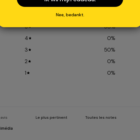
4
/ 5
2 avis
Nee, bedankt.
5
50
%
4
0
%
3
50
%
2
0
%
1
0
%
timédia