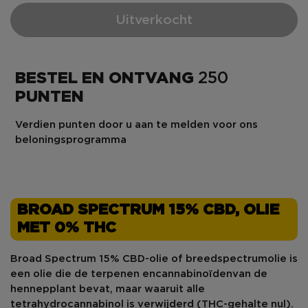
Uitverkocht
BESTEL EN ONTVANG
250
PUNTEN
Verdien punten door u aan te melden voor ons
beloningsprogramma
BROAD SPECTRUM 15% CBD, OLIE
MET 0% THC
Broad Spectrum 15% CBD-olie of breedspectrumolie is
een olie die de terpenen en
cannabinoïden
van de
hennepplant bevat, maar waaruit alle
tetrahydrocannabinol is verwijderd (THC-gehalte nul).