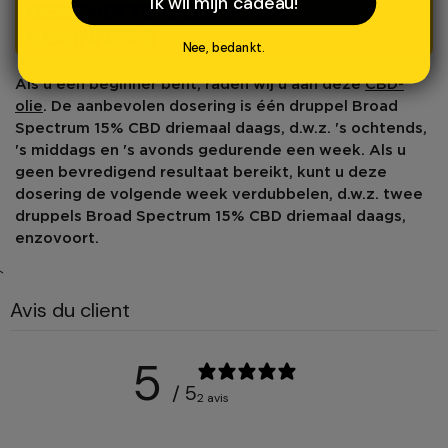
Ik wil mijn cadeau!
GESCHIKTE OLIE VOOR
BEGINNERS
Nee, bedankt.
Als u een beginner bent, raden wij u aan deze
CBD-
olie
. De aanbevolen dosering is één druppel
Broad
Spectrum 15% CBD
driemaal daags, d.w.z. 's ochtends,
's middags en 's avonds gedurende een week. Als u
geen bevredigend resultaat bereikt, kunt u
deze
dosering
de volgende week
verdubbelen
, d.w.z. twee
druppels Broad Spectrum 15% CBD driemaal daags,
enzovoort.
`
Avis du client
5
/ 5
2 avis