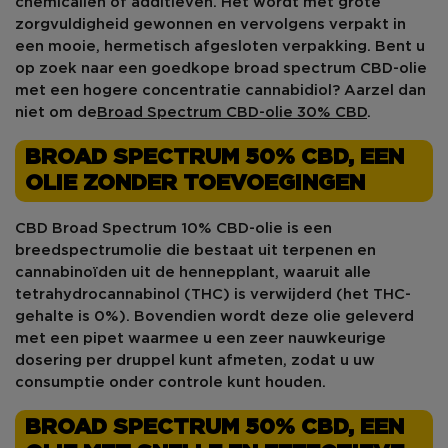
chemicaliën of additieven. Het wordt met grote
zorgvuldigheid gewonnen en vervolgens verpakt in
een mooie, hermetisch afgesloten verpakking. Bent u
op zoek naar een goedkope broad spectrum CBD-olie
met een hogere concentratie cannabidiol? Aarzel dan
niet om de
Broad Spectrum CBD-olie 30% CBD
.
BROAD SPECTRUM 50% CBD, EEN
OLIE ZONDER TOEVOEGINGEN
CBD Broad Spectrum 10% CBD-olie is een
breedspectrumolie die bestaat uit terpenen en
cannabinoïden
uit de hennepplant, waaruit alle
tetrahydrocannabinol (THC) is verwijderd (het THC-
gehalte is 0%). Bovendien wordt deze olie geleverd
met een pipet waarmee u een zeer nauwkeurige
dosering per druppel kunt afmeten, zodat u uw
consumptie onder controle kunt houden.
BROAD SPECTRUM 50% CBD, EEN