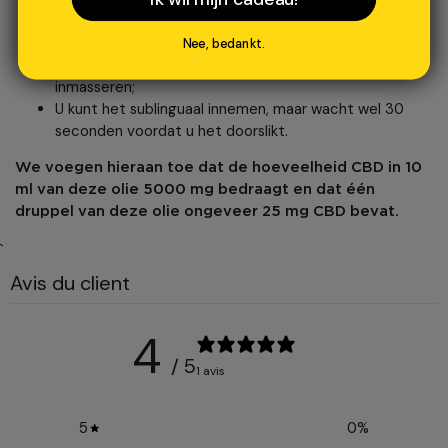
verdunnen;
U kunt een beetje van deze olie in uw handen gieten
Nee, bedankt.
en deze op uw huid aanbrengen en regelmatig
inmasseren;
U kunt het sublinguaal innemen, maar wacht wel 30
seconden voordat u het doorslikt.
We voegen hieraan toe dat de hoeveelheid CBD in 10
ml van deze olie 5000 mg bedraagt en dat één
druppel van deze olie ongeveer 25 mg CBD bevat.
`
Avis du client
4
/ 5
1 avis
5
0
%