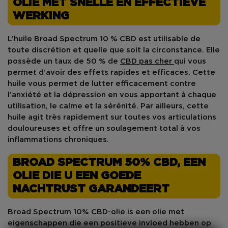
OLIE MET SNELLE EN EFFECTIEVE
WERKING
L’huile Broad Spectrum 10 %
CBD
est utilisable de
toute discrétion et quelle que soit la circonstance. Elle
possède un taux de 50 % de
CBD pas cher
qui vous
permet d’avoir des effets rapides et efficaces. Cette
huile vous permet de lutter efficacement contre
l’anxiété
et la
dépression
en vous apportant à chaque
utilisation, le
calme
et la
sérénité
. Par ailleurs, cette
huile agit très rapidement sur toutes vos
articulations
douloureuses
et offre un soulagement total à vos
inflammations chroniques
.
BROAD SPECTRUM 50% CBD, EEN
OLIE DIE U EEN GOEDE
NACHTRUST GARANDEERT
Broad Spectrum 10% CBD-olie is een olie met
eigenschappen die een positieve invloed hebben op