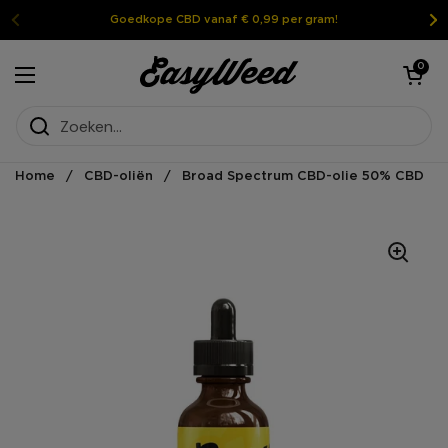
Ga naar inhoud
Goedkope CBD vanaf € 0,99 per gram!
Winkelmandje 
0
Menu openen
Home
/
CBD-oliën
/
Broad Spectrum CBD-olie 50% CBD