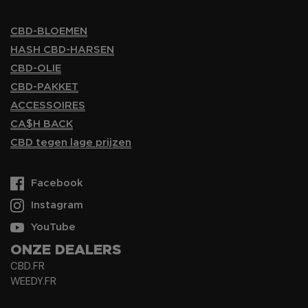
CBD-BLOEMEN
HASH CBD-HARSEN
CBD-OLIE
CBD-PAKKET
ACCESSOIRES
CA$H BACK
CBD tegen lage prijzen
Facebook
Instagram
YouTube
ONZE DEALERS
CBD.FR
WEEDY.FR