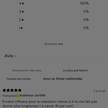
4
100
%
3
0
%
2
0
%
1
0
%
Écrire un avis
Avis
1
Avec un fichier multimédia
il y a 1 an
Françoise
Acheteur certifié
Produit efficace pour la relaxation même si il ne me fait pas
dormir plus longtemps ( à savoir 3h par nuit)