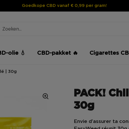
Goedkope CBD vanaf € 0,99 per gram!
D-olie 💧
CBD-pakket 🔥
Cigarettes CB
lé | 30g
PACK! Chil
30g
Envie d’assurer ta
con
EasyWeed
réunit
30g