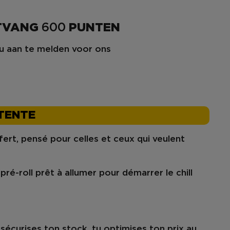
NTVANG
600
PUNTEN
u aan te melden voor ons
ÉTENTE
fert
, pensé pour celles et ceux qui veulent
n
pré-roll prêt à allumer
pour démarrer le chill
sécurises ton stock, tu optimises ton prix au