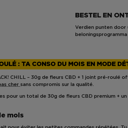
BESTEL EN O
Verdien punten door 
beloningsprogramma
-ROULÉ : TA CONSO DU MOIS EN MODE D
CK! CHILL – 30g de fleurs CBD + 1 joint pré-roulé of
as cher
sans compromis sur la qualité.
es pour un total de
30g de fleurs CBD premium
+ u
le mois
fait pour éviter les petites commandes répétées. Tu 