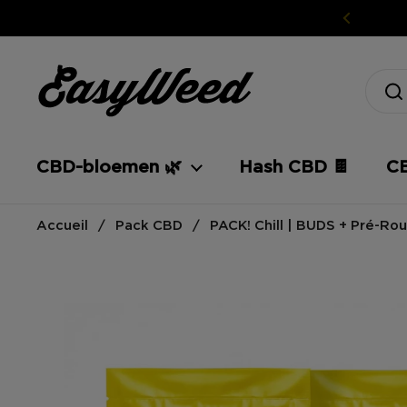
Ga naar inhoud
CBD-bloemen 🌿
Hash CBD 🍫
CB
Accueil
/
Pack CBD
/
PACK! Chill | BUDS + Pré-Rou