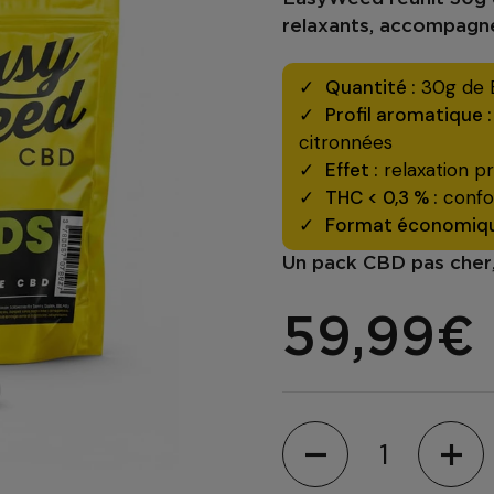
relaxants, accompagn
Quantité :
30g de B
Profil aromatique :
citronnées
Effet :
relaxation pr
THC < 0,3 % :
confor
Format économiqu
Un
pack CBD pas cher
59,99€
Hoeveelheid