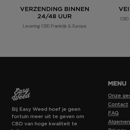
VERZENDING BINNEN
VEI
24/48 UUR
CBD 
Levering CBD Frankrijk & Europa
MENU
Onze ges
Contact
Bij Easy Weed hoef je geen
FAQ
fortuin meer uit te geven om
Algemen
CBD van hoge kwaliteit te