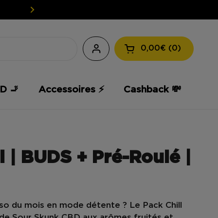
EASY WEED: UW CBD TEGEN EEN L
0,00€
0
Winkelmandje ope
D 🚬
Accessoires ⚡️
Cashback 💸
l | BUDS + Pré-Roulé |
so du mois en mode détente
? Le
Pack Chill
 de
Sour Skunk CBD
aux arômes fruités et