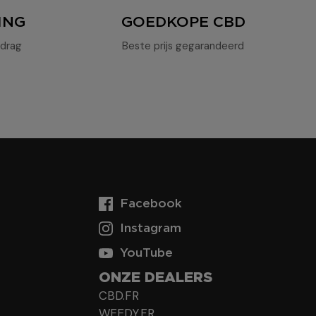
ING
GOEDKOPE CBD
drag
Beste prijs gegarandeerd
Facebook
Instagram
YouTube
ONZE DEALERS
CBD.FR
WEEDY.FR