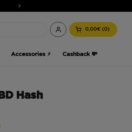
EASY WEED: YOUR CBD AT A L
0,00€
0
Open the shopping
Accessories ⚡️
Cashback 💸
CBD Hash