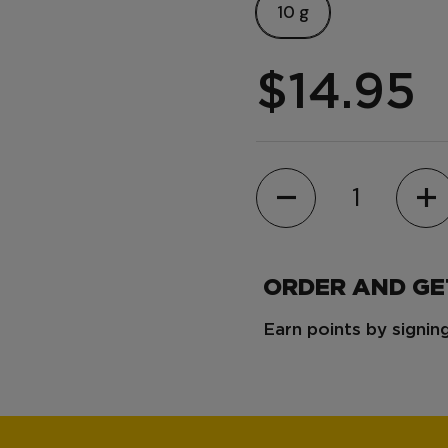
10 g
$14.95
Quantity
ORDER AND G
Earn points by signi