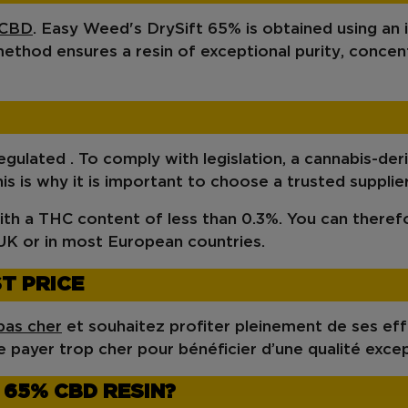
CBD
. Easy Weed's
DrySift 65%
is obtained using an
 method ensures a resin of
exceptional purity
, concen
regulated
.
To comply with legislation, a cannabis-de
his is why it is important to choose a trusted supplier
with a THC content of less than 0.3%. You can ther
UK
or in most European countries.
T PRICE
as cher
et souhaitez profiter pleinement de ses ef
 de payer trop cher pour bénéficier d’une qualité excep
 65% CBD RESIN?