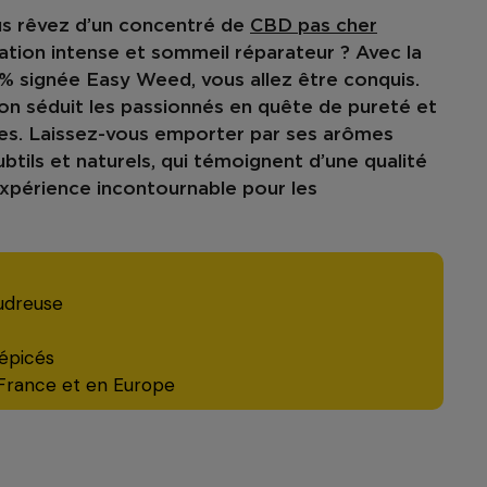
s rêvez d’un
concentré de
CBD pas cher
ation intense et
sommeil réparateur
? Avec la
5%
signée Easy Weed, vous allez être conquis.
ion séduit les passionnés en quête de
pureté
et
es
. Laissez-vous emporter par ses
arômes
subtils et naturels, qui témoignent d’une qualité
périence incontournable pour les
oudreuse
 épicés
 France et en Europe