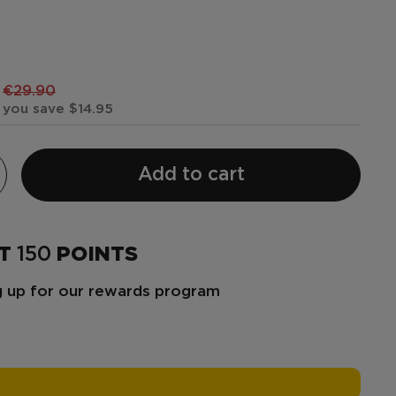
€29.90
you save $14.95
Add to cart
ET
150
POINTS
ng up for our rewards program