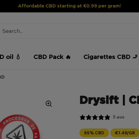
Affordable CBD starting at €0.99 per gram!
 oil 💧
CBD Pack 🔥
Cigarettes CBD 🚬
BD
Drysift | 
11 avis
65% CBD
€1.49/GR