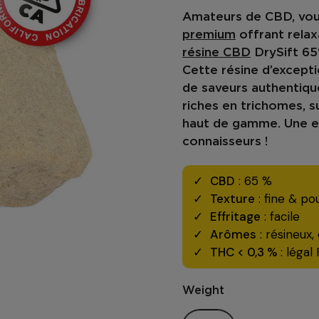
Amateurs de CBD, vou
premium
offrant relax
résine CBD
DrySift 6
Cette résine d’except
de
saveurs authentiqu
riches en trichomes
, 
haut de gamme. Une ex
connaisseurs !
CBD
: 65 %
Texture
: fine & p
Effritage
: facile
Arômes
: résineux,
THC < 0,3 %
: légal
Weight