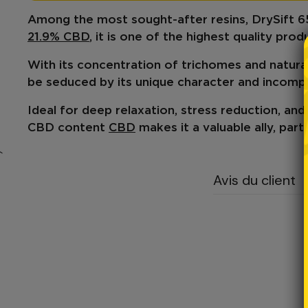
Among the most sought-after resins,
DrySift 
21.9% CBD
, it is one of the highest quality pr
With its concentration of trichomes and
natura
be seduced by its unique character and incomp
Ideal for
deep relaxation
,
stress
reduction, an
CBD content
CBD
makes it a valuable ally, par
`
Avis du client