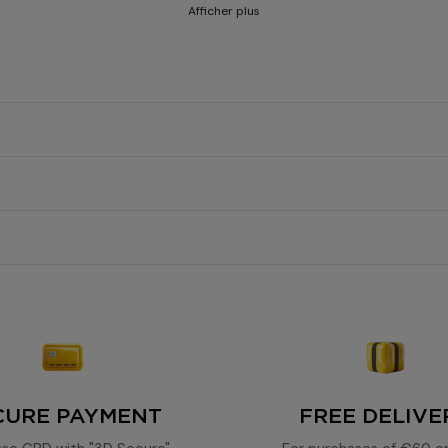
Afficher plus
innovative static separation process
exception
0.3%
100% legal
DrySift 65%
65%.
CURE PAYMENT
FREE DELIVE