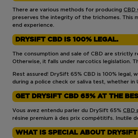
There are various methods for producing
CBD
preserves the integrity of
the trichomes
. This
end experience.
DRYSIFT CBD IS 100% LEGAL.
The consumption and sale of CBD are strictly 
Otherwise, it falls under
narcotics legislation
. T
Rest assured!
DrySift 65% CBD
is
100% legal
, 
during a police check or saliva test, whether in
GET DRYSIFT CBD 65% AT THE BES
Vous avez entendu parler du
DrySift 65%
CBD p
résine premium à des
prix compétitifs
. Inutile
WHAT IS SPECIAL ABOUT DRYSIFT