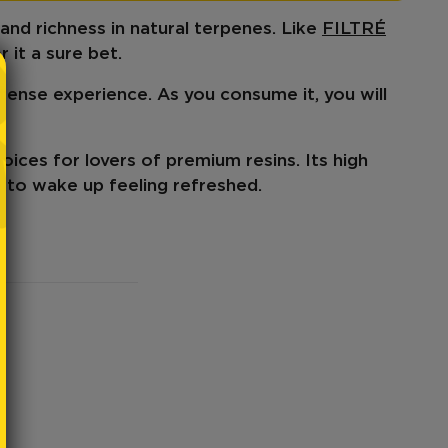
and richness in
natural terpenes
. Like
FILTRÉ
 it a sure bet.
ntense
experience. As you consume it, you will
oices for lovers of premium resins. Its high
e
to wake up feeling refreshed.