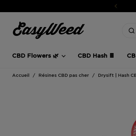
Skip to content
CBD Flowers 🌿
CBD Hash 🍫
CBD
Accueil
/
Résines CBD pas cher
/
Drysift | Hash C