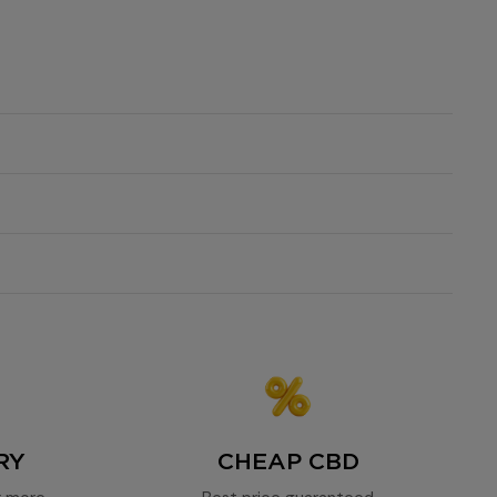
the
al purity
RY
CHEAP CBD