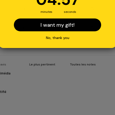
3
0
%
minutes
seconds
2
0
%
I want my gift!
1
9
%
No, thank you
timédia
ifié