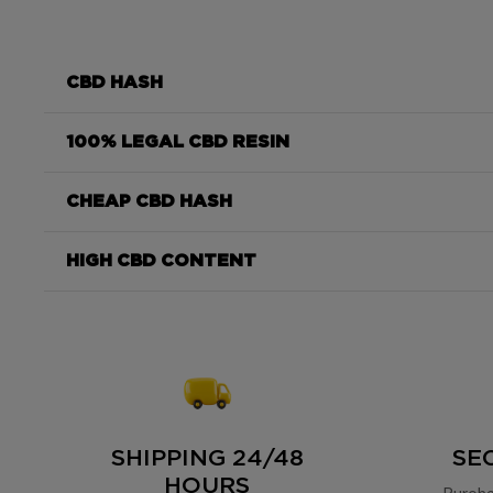
CBD HASH
100% LEGAL CBD RESIN
DrySift 65%
trichomes
CHEAP CBD HASH
for
high CBD content
DrySift 65%
HIGH CBD CONTENT
DrySift CBD
DrySift 65%
SHIPPING 24/48
SE
HOURS